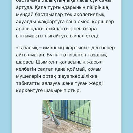
артуда. Қала тұрғындарының пікірінше,
мұндай бастамалар тек экологиялық
ахуалды жақсартуға ғана емес, көршілер
арасындағы сыйластық пен өзара
ынтымақты нығайтуға ықпал етеді.
«Тазалық – иманның жартысы» деп бекер
айтылмаған. Бүгінгі өткізілген тазалық
шарасы Шымкент қаласының жасыл
келбетін сақтап қана қоймай, қоғам
мүшелерін ортақ жауапкершілікке,
табиғатты аялауға және туған жерді
көркейтуге шақырып отыр.