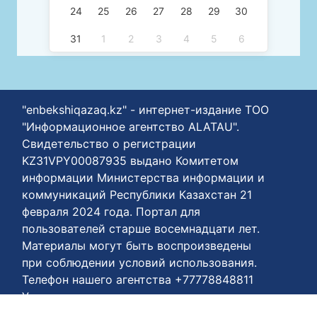
24
25
26
27
28
29
30
31
1
2
3
4
5
6
"enbekshiqazaq.kz" - интернет-издание ТОО
"Информационное агентство ALATAU".
Свидетельство о регистрации
KZ31VPY00087935 выдано Комитетом
информации Министерства информации и
коммуникаций Республики Казахстан 21
февраля 2024 года. Портал для
пользователей старше восемнадцати лет.
Материалы могут быть воспроизведены
при соблюдении условий использования.
Телефон нашего агентства +77778848811
Условия пользования:
https://enbekshiqazaq.kz/ru/terms-of-