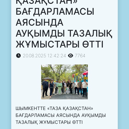
ҚАЗАҚСТАН»
БАҒДАРЛАМАСЫ
АЯСЫНДА
АУҚЫМДЫ ТАЗАЛЫҚ
ЖҰМЫСТАРЫ ӨТТІ
20.08.2025 12:42:24
7764
ШЫМКЕНТТЕ «ТАЗА ҚАЗАҚСТАН»
БАҒДАРЛАМАСЫ АЯСЫНДА АУҚЫМДЫ
ТАЗАЛЫҚ ЖҰМЫСТАРЫ ӨТТІ