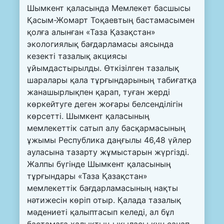
Шымкент қаласында Мемлекет басшысы
Қасым-Жомарт Тоқаевтың бастамасымен
қолға алынған «Таза Қазақстан»
экологиялық бағдарламасы аясында
кезекті тазалық акциясы
ұйымдастырылды. Өткізілген тазалық
шаралары қала тұрғындарының табиғатқа
жанашырлықпен қарап, туған жерді
көркейтуге деген жоғары белсенділігін
көрсетті. Шымкент қаласының
мемлекеттік сатып алу басқармасының
ұжымы Республика даңғылы 46,48 үйлер
ауласына тазарту жұмыстарын жүргізді.
Жалпы бүгінде Шымкент қаласының
тұрғындары «Таза Қазақстан»
мемлекеттік бағдарламасының нақты
нәтижесін көріп отыр. Қалада тазалық
мәдениеті қалыптасып келеді, ал бұл
бастамаға халықтың ықыласы күн санап