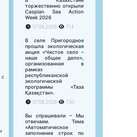
В Казахстане
торжественно открыли
Caspian Sea Action
Week 2026
07.08.2026
714
В селе Пригородное
прошла экологическая
акция «Чистое село –
наше общее дело»,
организованная в
рамках
республиканской
 с
экологической
программы «Таза
Қазақстан».
07.08.2026
730
Вы спрашивали – Мы
отвечаем. Тема
«Автоматическое
ы
заполнение строк по