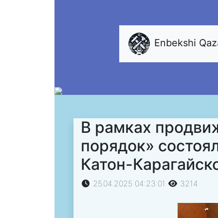
Enbekshi Qa
В рамках продви
порядок» состоял
Катон-Карагайск
25.04.2025 04:23:01
3214