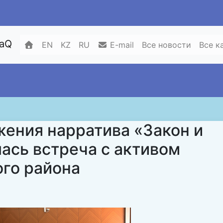
zaQ
EN
KZ
RU
E-mail
Все новости
Все к
жения нарратива «Закон и
ась встреча с активом
ого района