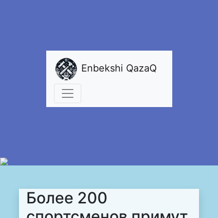
Enbekshi QazaQ
Более 200
спортсменов примут