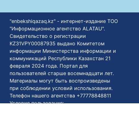
"enbekshiqazaq.kz" - интернет-издание ТОО
"Информационное агентство ALATAU".
Свидетельство о регистрации
KZ31VPY00087935 выдано Комитетом
информации Министерства информации и
коммуникаций Республики Казахстан 21
февраля 2024 года. Портал для
пользователей старше восемнадцати лет.
Материалы могут быть воспроизведены
при соблюдении условий использования.
Телефон нашего агентства +77778848811
Условия пользования:
https://enbekshiqazaq.kz/ru/terms-of-
payment.html
Соглашения о конфиденциальности:
https://enbekshiqazaq.kz/ru/confidentiality.html