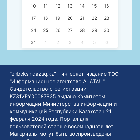
10
11
12
13
14
15
16
17
18
19
20
21
22
23
24
25
26
27
28
29
30
31
1
2
3
4
5
6
"enbekshiqazaq.kz" - интернет-издание ТОО
"Информационное агентство ALATAU".
Свидетельство о регистрации
KZ31VPY00087935 выдано Комитетом
информации Министерства информации и
коммуникаций Республики Казахстан 21
февраля 2024 года. Портал для
пользователей старше восемнадцати лет.
Материалы могут быть воспроизведены