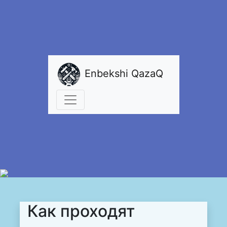
Enbekshi QazaQ
Как проходят