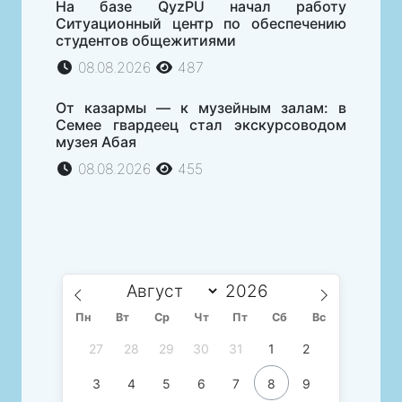
На базе QyzPU начал работу
Ситуационный центр по обеспечению
студентов общежитиями
08.08.2026
487
От казармы — к музейным залам: в
Семее гвардеец стал экскурсоводом
музея Абая
08.08.2026
455
Пн
Вт
Ср
Чт
Пт
Сб
Вс
27
28
29
30
31
1
2
3
4
5
6
7
8
9