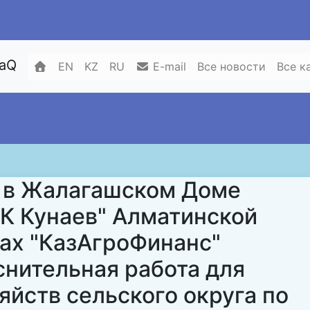
zaQ
EN
KZ
RU
E-mail
Все новости
Все к
а в Жалагашском Доме
ПК Кунаев" Алматинской
лах "КазАгроФинанс"
снительная работа для
яйств сельского округа по