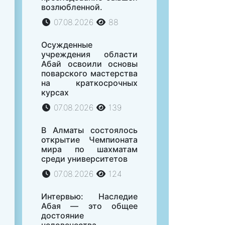
возлюбленной.
07.08.2026
88
Осужденные
учреждения области
Абай освоили основы
поварского мастерства
на краткосрочных
курсах
07.08.2026
139
В Алматы состоялось
открытие Чемпионата
мира по шахматам
среди университетов
07.08.2026
124
Интервью: Наследие
Абая — это общее
достояние