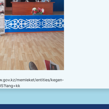
w.gov.kz/memleket/entities/kegen-
505?lang=kk