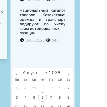
Национальный каталог
во
товаров Казахстана:
одежда и транспорт
о
лидируют по числу
зарегистрированных
позиций
06.08.2026
548
Пн
Вт
Ср
Чт
Пт
Сб
Вс
27
28
29
30
31
1
2
3
4
5
6
7
8
9
10
11
12
13
14
15
16