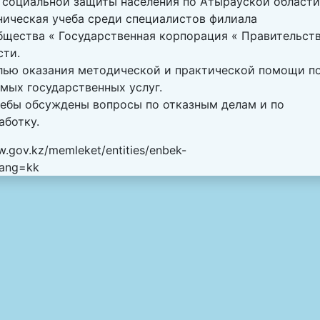
е социальной защиты населения по Атырауской области
ническая учеба среди специалистов филиала
щества « Государственная корпорация « Правительст
сти.
елью оказания методической и практической помощи п
мых государственных услуг.
чебы обсуждены вопросы по отказным делам и по
аботку.
w.gov.kz/memleket/entities/enbek-
lang=kk