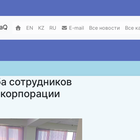
zaQ
EN
KZ
RU
E-mail
Все новости
Все к
ба сотрудников
 корпорации