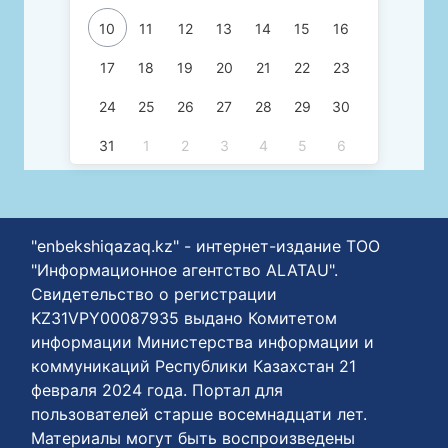
10
11
12
13
14
15
16
17
18
19
20
21
22
23
24
25
26
27
28
29
30
31
1
2
3
4
5
6
"enbekshiqazaq.kz" - интернет-издание ТОО
"Информационное агентство ALATAU".
Свидетельство о регистрации
KZ31VPY00087935 выдано Комитетом
информации Министерства информации и
коммуникаций Республики Казахстан 21
февраля 2024 года. Портал для
пользователей старше восемнадцати лет.
Материалы могут быть воспроизведены