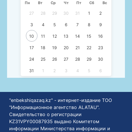
Пн
Вт
Ср
Чт
Пт
Сб
Вс
27
28
29
30
31
1
2
3
4
5
6
7
8
9
10
11
12
13
14
15
16
17
18
19
20
21
22
23
24
25
26
27
28
29
30
31
1
2
3
4
5
6
"enbekshiqazaq.kz" - интернет-издание ТОО
"Информационное агентство ALATAU".
Свидетельство о регистрации
KZ31VPY00087935 выдано Комитетом
информации Министерства информации и