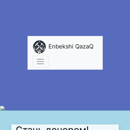
Enbekshi QazaQ
Стань донором!