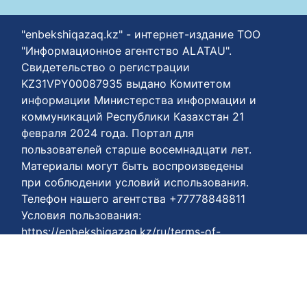
"enbekshiqazaq.kz" - интернет-издание ТОО
"Информационное агентство ALATAU".
Свидетельство о регистрации
KZ31VPY00087935 выдано Комитетом
информации Министерства информации и
коммуникаций Республики Казахстан 21
февраля 2024 года. Портал для
пользователей старше восемнадцати лет.
Материалы могут быть воспроизведены
при соблюдении условий использования.
Телефон нашего агентства +77778848811
Условия пользования:
https://enbekshiqazaq.kz/ru/terms-of-
payment.html
Соглашения о конфиденциальности:
https://enbekshiqazaq.kz/ru/confidentiality.html
Условия использования: