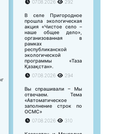
07.08.2026
292
В селе Пригородное
прошла экологическая
акция «Чистое село –
наше общее дело»,
организованная в
рамках
республиканской
экологической
программы «Таза
Қазақстан».
07.08.2026
294
нг
Вы спрашивали – Мы
отвечаем. Тема
«Автоматическое
заполнение строк по
ОСМС»
07.08.2026
310
Казахстан и Монголия