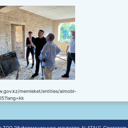
w.gov.kz/memleket/entities/almobl-
405?lang=kk
ние ТОО "Информационное агентство ALATAU". Свидетел