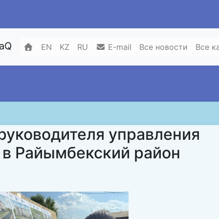
zaQ
EN
KZ
RU
E-mail
Все новости
Все к
 руководителя управления
 в Райымбекский район