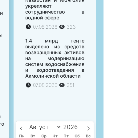
укрепляют
сотрудничество в
ли
водной сфере
07.08.2026
323
ы
1,4 млрд теңге
выделено из средств
возвращенных активов
на модернизацию
систем водоснабжения
и водоотведения в
Акмолинской области
ю
07.08.2026
251
й
го
Пн
Вт
Ср
Чт
Пт
Сб
Вс