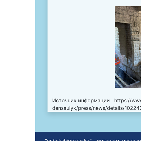
Источник информации :
https://ww
densaulyk/press/news/details/1022
"enbekshiqazaq.kz" - интернет-изда