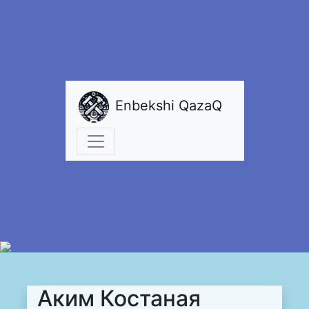
Enbekshi QazaQ
Аким Костаная