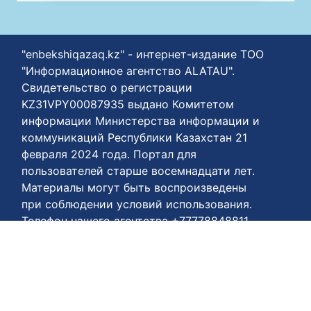
"enbekshiqazaq.kz" - интернет-издание ТОО
"Информационное агентство ALATAU".
Свидетельство о регистрации
KZ31VPY00087935 выдано Комитетом
информации Министерства информации и
коммуникаций Республики Казахстан 21
февраля 2024 года. Портал для
пользователей старше восемнадцати лет.
Материалы могут быть воспроизведены
при соблюдении условий использования.
Телефон нашего агентства +77778848811
Условия пользования:
https://enbekshiqazaq.kz/ru/terms-of-
payment.html
Соглашения о конфиденциальности:
https://enbekshiqazaq.kz/ru/confidentiality.html