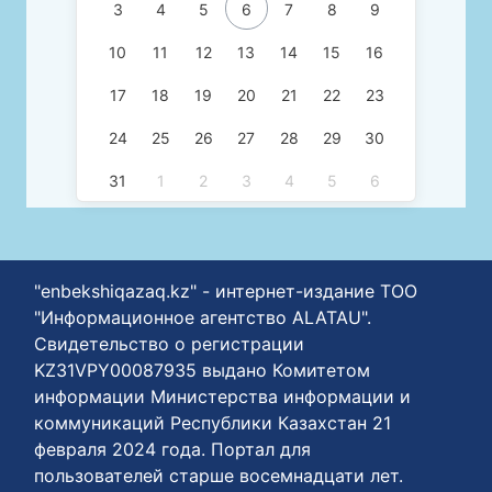
3
4
5
6
7
8
9
10
11
12
13
14
15
16
17
18
19
20
21
22
23
24
25
26
27
28
29
30
31
1
2
3
4
5
6
"enbekshiqazaq.kz" - интернет-издание ТОО
"Информационное агентство ALATAU".
Свидетельство о регистрации
KZ31VPY00087935 выдано Комитетом
информации Министерства информации и
коммуникаций Республики Казахстан 21
февраля 2024 года. Портал для
пользователей старше восемнадцати лет.