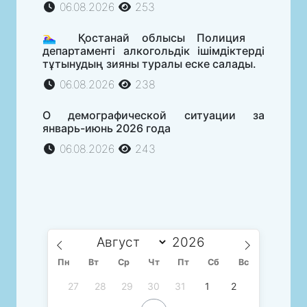
06.08.2026
253
🏊‍♀️ Қостанай облысы Полиция
департаменті алкогольдік ішімдіктерді
тұтынудың зияны туралы еске салады.
06.08.2026
238
О демографической ситуации за
январь-июнь 2026 года
06.08.2026
243
Пн
Вт
Ср
Чт
Пт
Сб
Вс
27
28
29
30
31
1
2