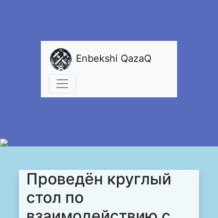
Enbekshi QazaQ
Проведён круглый
стол по
взаимодействию с