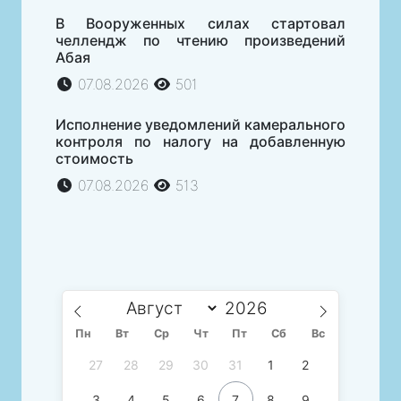
В Вооруженных силах стартовал
челлендж по чтению произведений
Абая
07.08.2026
501
Исполнение уведомлений камерального
контроля по налогу на добавленную
стоимость
07.08.2026
513
Пн
Вт
Ср
Чт
Пт
Сб
Вс
27
28
29
30
31
1
2
3
4
5
6
7
8
9