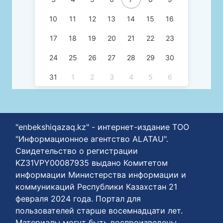
10
11
12
13
14
15
16
17
18
19
20
21
22
23
24
25
26
27
28
29
30
31
1
2
3
4
5
6
"enbekshiqazaq.kz" - интернет-издание ТОО
"Информационное агентство ALATAU".
Свидетельство о регистрации
KZ31VPY00087935 выдано Комитетом
информации Министерства информации и
коммуникаций Республики Казахстан 21
февраля 2024 года. Портал для
пользователей старше восемнадцати лет.
Материалы могут быть воспроизведены