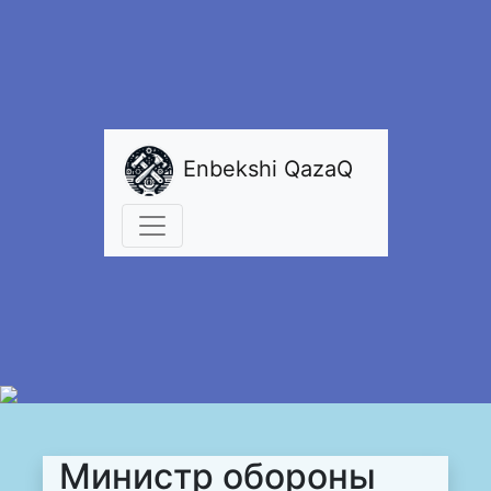
Enbekshi QazaQ
Министр обороны