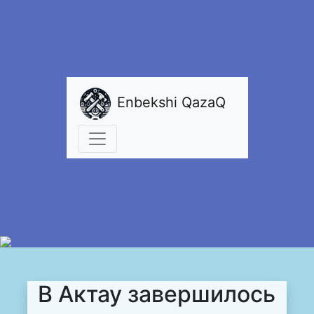
Enbekshi QazaQ
В Актау завершилось