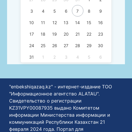
3
4
5
6
7
8
9
10
11
12
13
14
15
16
17
18
19
20
21
22
23
24
25
26
27
28
29
30
31
1
2
3
4
5
6
"enbekshiqazaq.kz" - интернет-издание ТОО
"Информационное агентство ALATAU".
Свидетельство о регистрации
KZ31VPY00087935 выдано Комитетом
информации Министерства информации и
коммуникаций Республики Казахстан 21
февраля 2024 года. Портал для