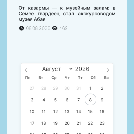
От казармы — к музейным залам: в
Семее гвардеец стал экскурсоводом
музея Абая
08.08.2026
469
Пн
Вт
Ср
Чт
Пт
Сб
Вс
27
28
29
30
31
1
2
3
4
5
6
7
8
9
10
11
12
13
14
15
16
17
18
19
20
21
22
23