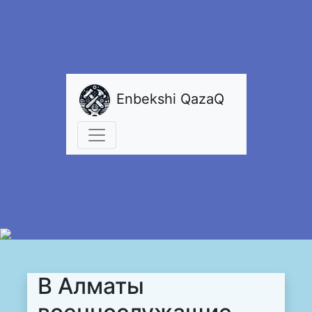
Enbekshi QazaQ
В Алматы