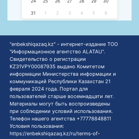
24
25
26
27
28
29
30
31
1
2
3
4
5
6
"enbekshiqazaq.kz" - интернет-издание ТОО
"Информационное агентство ALATAU".
Свидетельство о регистрации
KZ31VPY00087935 выдано Комитетом
информации Министерства информации и
коммуникаций Республики Казахстан 21
февраля 2024 года. Портал для
пользователей старше восемнадцати лет.
Материалы могут быть воспроизведены
при соблюдении условий использования.
Телефон нашего агентства +77778848811
Условия пользования:
https://enbekshiqazaq.kz/ru/terms-of-