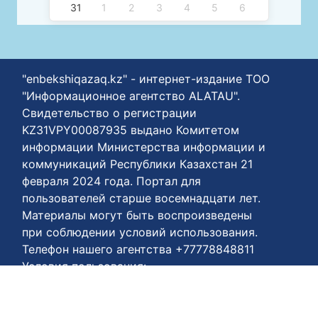
31
1
2
3
4
5
6
"enbekshiqazaq.kz" - интернет-издание ТОО
"Информационное агентство ALATAU".
Свидетельство о регистрации
KZ31VPY00087935 выдано Комитетом
информации Министерства информации и
коммуникаций Республики Казахстан 21
февраля 2024 года. Портал для
пользователей старше восемнадцати лет.
Материалы могут быть воспроизведены
при соблюдении условий использования.
Телефон нашего агентства +77778848811
Условия пользования:
https://enbekshiqazaq.kz/ru/terms-of-
payment.html
Соглашения о конфиденциальности: