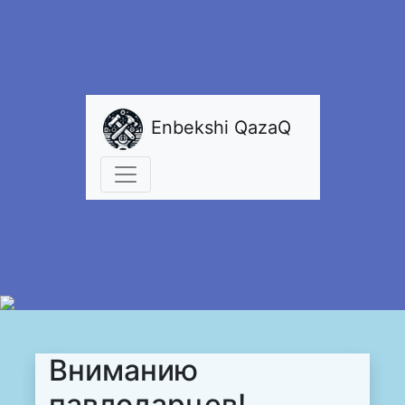
Enbekshi QazaQ
Вниманию
павлодарцев!