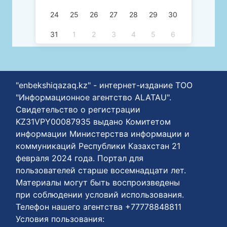
24
25
26
27
28
29
30
31
1
2
3
4
5
6
"enbekshiqazaq.kz" - интернет-издание ТОО
"Информационное агентство ALATAU".
Свидетельство о регистрации
KZ31VPY00087935 выдано Комитетом
информации Министерства информации и
коммуникаций Республики Казахстан 21
февраля 2024 года. Портал для
пользователей старше восемнадцати лет.
Материалы могут быть воспроизведены
при соблюдении условий использования.
Телефон нашего агентства +77778848811
Условия пользования: