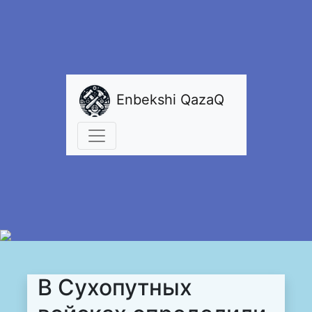
Enbekshi QazaQ
В Сухопутных