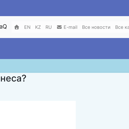
zaQ
EN
KZ
RU
E-mail
Все новости
Все к
знеса?