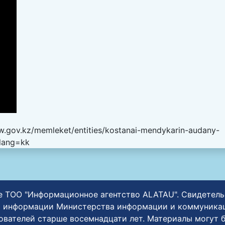
w.gov.kz/memleket/entities/kostanai-mendykarin-audany-
?lang=kk
ние ТОО "Информационное агентство ALATAU". Свидетел
 информации Министерства информации и коммуникаци
зователей старше восемнадцати лет. Материалы могут 