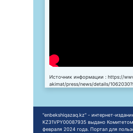
Источник информации :
https://ww
akimat/press/news/details/1062030
"enbekshiqazaq.kz" - интернет-изда
KZ31VPY00087935 выдано Комитетом
февраля 2024 года. Портал для поль