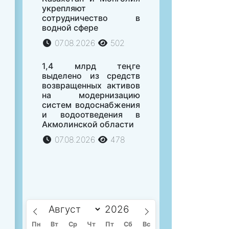
укрепляют
сотрудничество в
водной сфере
07.08.2026
502
1,4 млрд теңге
выделено из средств
возвращенных активов
на модернизацию
систем водоснабжения
и водоотведения в
Акмолинской области
07.08.2026
478
Пн
Вт
Ср
Чт
Пт
Сб
Вс