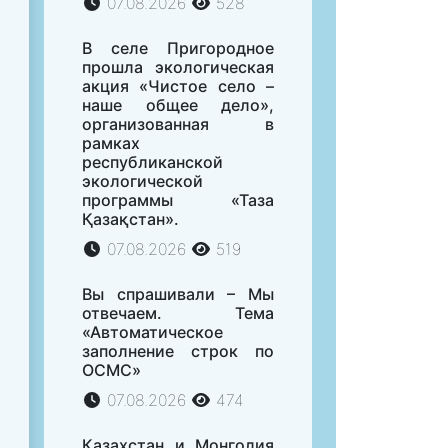
07.08.2026
528
В селе Пригородное
прошла экологическая
акция «Чистое село –
наше общее дело»,
организованная в
рамках
республиканской
экологической
программы «Таза
Қазақстан».
07.08.2026
519
Вы спрашивали – Мы
отвечаем. Тема
«Автоматическое
заполнение строк по
ОСМС»
07.08.2026
474
Казахстан и Монголия