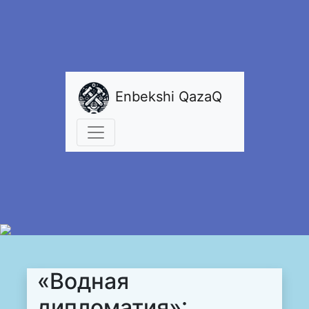
Enbekshi QazaQ
«Водная
дипломатия»: