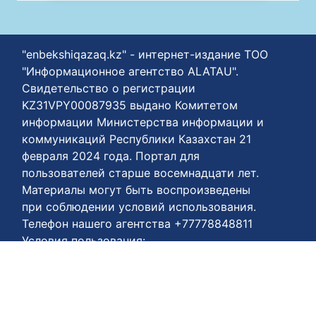
"enbekshiqazaq.kz" - интернет-издание ТОО
"Информационное агентство ALATAU".
Свидетельство о регистрации
KZ31VPY00087935 выдано Комитетом
информации Министерства информации и
коммуникаций Республики Казахстан 21
февраля 2024 года. Портал для
пользователей старше восемнадцати лет.
Материалы могут быть воспроизведены
при соблюдении условий использования.
Телефон нашего агентства +77778848811
Условия пользования:
https://enbekshiqazaq.kz/ru/terms-of-
payment.html
Соглашения о конфиденциальности:
https://enbekshiqazaq.kz/ru/confidentiality.html