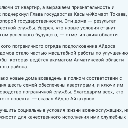
ключи от квартир, а выражаем признательность и
к подчеркнул Глава государства Касым-Жомарт Токаев,
опорой государственности. Эти дома — результат
естной службы. Уверен, что новые условия станут
огом успешного будущего, — отметил аким области.
кого пограничного отряда подполковника Айдоса
 домов стало частью масштабной работы по улучшению
бы, которая ведётся акиматом Алматинской области
ого района.
нако новые дома возведены в полном соответствии с
ня шесть семей обеспечены квартирами, и ключи им
ководство пограничной службы. Благодарим всех, кто
того проекта, — сказал Айдос Айтахунов.
лучшить социальные условия жизни военнослужащих, н
жности для качественного исполнения ими служебных