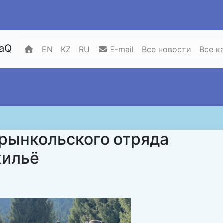
zaQ
EN
KZ
RU
E-mail
Все новости
Все к
рынкольского отряда
жильё