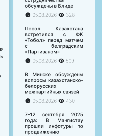
сотрудничества
обсуждены в Блиде
05.08.2026
328
Посол Казахстана
встретился с ФК
«Тобол» перед матчем
с белградским
ля
«Партизаном»
сь
05.08.2026
509
В Минске обсуждены
в
вопросы казахстанско-
белорусских
межпартийных связей
05.08.2026
430
7–12 сентября 2025
года: В Мангистау
прошли инфотуры по
продвижению