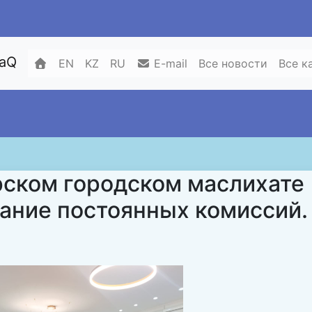
zaQ
EN
KZ
RU
E-mail
Все новости
Все к
рском городском маслихате
дание постоянных комиссий.