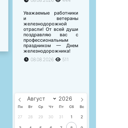
08.08.2026
444
Уважаемые работники
и ветераны
железнодорожной
отрасли! От всей души
поздравляю вас с
профессиональным
праздником — Днем
железнодорожника!
08.08.2026
511
Пн
Вт
Ср
Чт
Пт
Сб
Вс
27
28
29
30
31
1
2
3
4
5
6
7
8
9