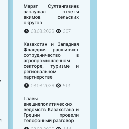
Марат Султангазиев
заслушал отчеты
акимов сельских
округов
08.08.2026
367
Казахстан и Западная
Фландрия расширяют
сотрудничество в
агропромышленном
секторе, туризме и
региональном
партнерстве
и
08.08.2026
513
Главы
внешнеполитических
ведомств Казахстана и
Греции провели
и
телефонный разговор