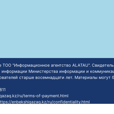
ние ТОО "Информационное агентство ALATAU". Свидетел
 информации Министерства информации и коммуникаци
зователей старше восемнадцати лет. Материалы могут 
811
iqazaq.kz/ru/terms-of-payment.html
ttps://enbekshiqazaq.kz/ru/confidentiality.html
shiqazaq.kz/ru/terms-of-service.html