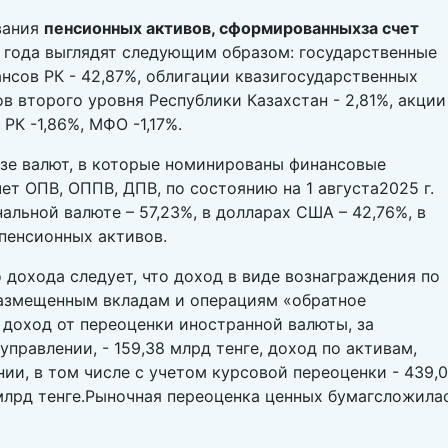
вания
пенсионных активов, сформированныхза счет
25 года выглядят следующим образом: государственные
нсов РК - 42,87%, облигации квазигосударственных
в второго уровня Республики Казахстан - 2,81%, акции
РК -1,86%, МФО -1,17%.
зе валют, в которые номинированы финансовые
ет ОПВ, ОППВ, ДПВ, по состоянию на 1 августа2025 г.
альной валюте – 57,23%, в долларах США – 42,76%, в
пенсионных активов.
 дохода следует, что доход в виде вознаграждения по
размещенным вкладам и операциям «обратное
 доход от переоценки иностранной валюты, за
правлении, - 159,38 млрд тенге, доход по активам,
и, в том числе с учетом курсовой переоценки - 439,
 млрд тенге.Рыночная переоценка ценных бумагсложила