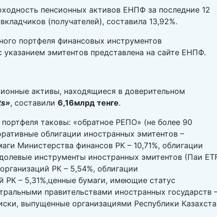
доходность пенсионных активов ЕНПФ за последние 12
вкладчиков (получателей), составила 13,92%.
ного портфеля финансовых инструментов
с указанием эмитентов представлена на сайте ЕНПФ.
нсионные активы, находящиеся в доверительном
ts
»
, составили
6,16млрд тенге
.
 портфеля таковы: «обратное РЕПО» (не более 90
поративные облигации иностранных эмитентов –
маги Министерства финансов РК – 10,71%, облигации
,долевые инструменты иностранных эмитентов (Паи ET
 организаций РК – 5,54%, облигации
й РК – 5,31%,ценные бумаги, имеющие статус
тральными правительствами иностранных государств 
писки, выпущенные организациями Республики Казахста