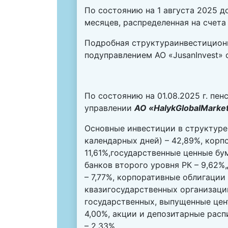
По состоянию на 1 августа 2025 
месяцев, распределенная на счета 
Подробная структура
инвестицион
подуправлением АО «JusanInvest» 
По состоянию на 01.08.2025 г. пе
управлении
АО «
HalykGlobalMarke
Основные инвестиции в структуре
календарных дней) – 42,89%, кор
11,61%,государственные ценные бу
банков второго уровня РК – 9,62%
– 7,77%, корпоративные облигации
квазигосударственных организаци
государственных, выпущенные цен
4,00%, акции и депозитарные рас
– 2,33%.