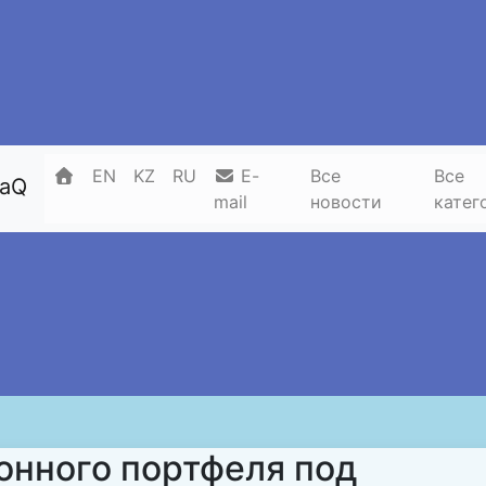
EN
KZ
RU
E-
Все
Все
zaQ
mail
новости
катег
онного портфеля под