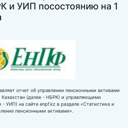
К и УИП посостоянию на 1
а
авляет отчет об управлении пенсионными активами
Казахстан (далее - НБРК) и управляющими
- УИП) на сайте enpf.kz в разделе «Статистика и
вление пенсионными активами».