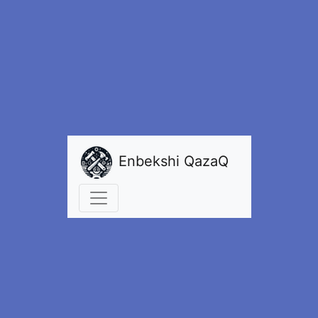
Enbekshi QazaQ