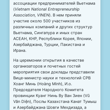
ассоциации предпринимателей Вьетнама
(
Vietnam
National
Entrepreneurship
Association
,
VINEN
). В нем приняли
участие около 500 участников из
различных компаний и других структур
Вьетнама, Сингапура и иных стран
АСЕАН, КНР, Республики Корея, Японии,
Азербайджана, Турции, Пакистана и
Ирана.
На церемонии открытия в качестве
организаторов и почетных гостей
мероприятия свои доклады представили
Вице-министр науки и технологий СРВ
Хоанг Минь (
Hoàng Minh
), И.о.
Председателя Народного Комитета
провинции Куанг Нинь Ву Ван Зиен (Vũ
Văn Diện), Послы Казахстана Канат Тумыш
и Азербайджана Шовги Мехдизада, а