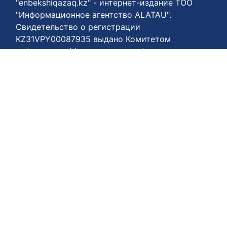
"enbekshiqazaq.kz" - интернет-издание ТОО
"Информационное агентство ALATAU".
Свидетельство о регистрации
KZ31VPY00087935 выдано Комитетом
информации Министерства информации и
коммуникаций Республики Казахстан 21
февраля 2024 года. Портал для
пользователей старше восемнадцати лет.
Материалы могут быть воспроизведены
при соблюдении условий использования.
Телефон нашего агентства +77778848811
Условия пользования:
https://enbekshiqazaq.kz/ru/terms-of-
payment.html
Соглашения о конфиденциальности:
https://enbekshiqazaq.kz/ru/confidentiality.html
Условия использования:
https://enbekshiqazaq.kz/ru/terms-of-
service.html