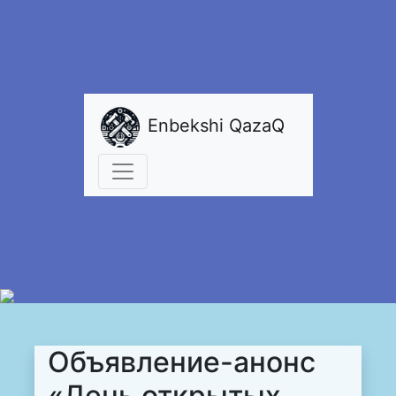
Enbekshi QazaQ
Объявление-анонс
«День открытых