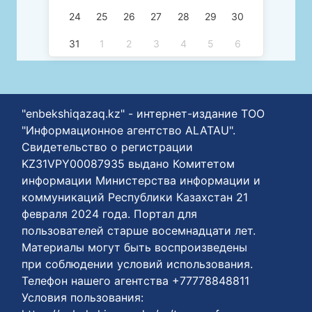
24
25
26
27
28
29
30
31
1
2
3
4
5
6
"enbekshiqazaq.kz" - интернет-издание ТОО
"Информационное агентство ALATAU".
Свидетельство о регистрации
KZ31VPY00087935 выдано Комитетом
информации Министерства информации и
коммуникаций Республики Казахстан 21
февраля 2024 года. Портал для
пользователей старше восемнадцати лет.
Материалы могут быть воспроизведены
при соблюдении условий использования.
Телефон нашего агентства +77778848811
Условия пользования: