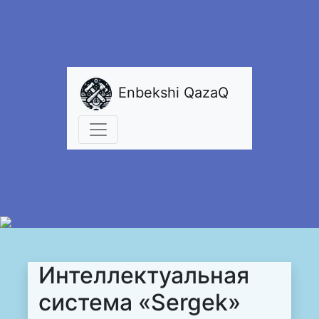
Enbekshi QazaQ
Интеллектуальная
система «Sergek»