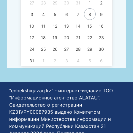
27
28
29
30
31
1
2
3
4
5
6
7
8
9
10
11
12
13
14
15
16
17
18
19
20
21
22
23
24
25
26
27
28
29
30
31
1
2
3
4
5
6
"enbekshiqazaq.kz" - интернет-издание ТОО
"Информационное агентство ALATAU".
Свидетельство о регистрации
KZ31VPY00087935 выдано Комитетом
информации Министерства информации и
коммуникаций Республики Казахстан 21