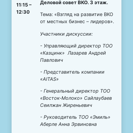
Деловой совет ВКО
. 3 этаж.
11:15 –
12:30
Тема: «Взгляд на развитие ВКО
от местных бизнес – лидеров».
Участники дискуссии:
- Управляющий директор ТОО
«Казцинк»
Лазарев А
ндрей
Павлович
- Представитель компании
«
AITAS
»
- Генеральный директор ТОО
«Восток-Молоко» Сайлаубаев
Сеилжан Жиреньевич
- Руководитель ТОО «Эмиль»
Аберле Анна Эрвиновна