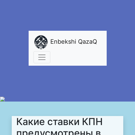
Enbekshi QazaQ
Какие ставки КПН
предусмотрены в