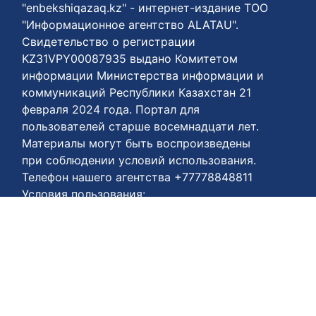
"enbekshiqazaq.kz" - интернет-издание ТОО
"Информационное агентство ALATAU".
Свидетельство о регистрации
KZ31VPY00087935 выдано Комитетом
информации Министерства информации и
коммуникаций Республики Казахстан 21
февраля 2024 года. Портал для
пользователей старше восемнадцати лет.
Материалы могут быть воспроизведены
при соблюдении условий использования.
Телефон нашего агентства +77778848811
Условия пользования:
https://enbekshiqazaq.kz/ru/terms-of-
payment.html
Соглашения о конфиденциальности:
https://enbekshiqazaq.kz/ru/confidentiality.html
Условия использования:
https://enbekshiqazaq.kz/ru/terms-of-
service.html