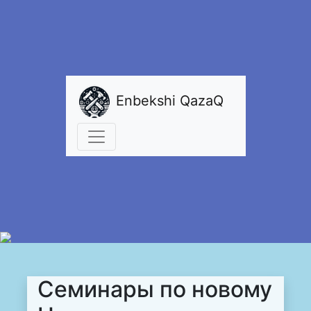
Enbekshi QazaQ
Семинары по новому