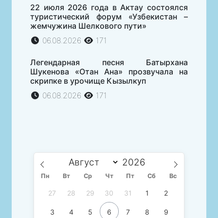
22 июля 2026 года в Актау состоялся
туристический форум «Узбекистан –
жемчужина Шелкового пути»
06.08.2026
171
Легендарная песня Батырхана
Шукенова «Отан Ана» прозвучала на
скрипке в урочище Кызылкуп
06.08.2026
171
Пн
Вт
Ср
Чт
Пт
Сб
Вс
27
28
29
30
31
1
2
3
4
5
6
7
8
9