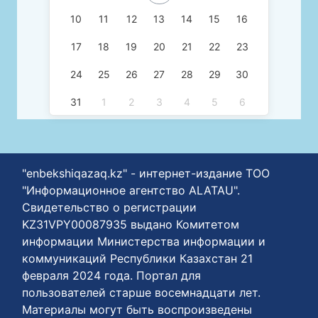
10
11
12
13
14
15
16
17
18
19
20
21
22
23
24
25
26
27
28
29
30
31
1
2
3
4
5
6
"enbekshiqazaq.kz" - интернет-издание ТОО
"Информационное агентство ALATAU".
Свидетельство о регистрации
KZ31VPY00087935 выдано Комитетом
информации Министерства информации и
коммуникаций Республики Казахстан 21
февраля 2024 года. Портал для
пользователей старше восемнадцати лет.
Материалы могут быть воспроизведены