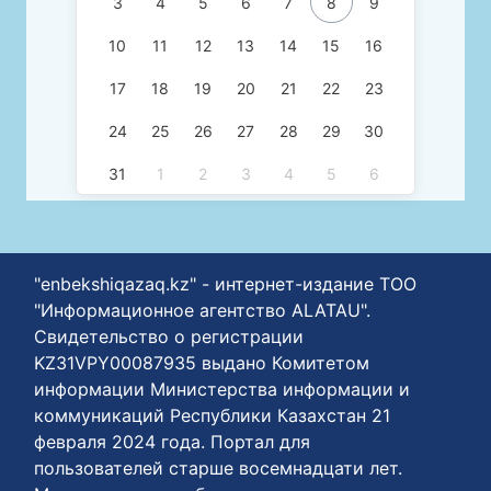
3
4
5
6
7
8
9
10
11
12
13
14
15
16
17
18
19
20
21
22
23
24
25
26
27
28
29
30
31
1
2
3
4
5
6
"enbekshiqazaq.kz" - интернет-издание ТОО
"Информационное агентство ALATAU".
Свидетельство о регистрации
KZ31VPY00087935 выдано Комитетом
информации Министерства информации и
коммуникаций Республики Казахстан 21
февраля 2024 года. Портал для
пользователей старше восемнадцати лет.