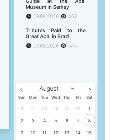
Guide at the Abai
Museum in Semey
08.08.2026
463
Tributes Paid to the
Great Abai in Brazil
08.08.2026
545
Sun
Mon
Tue
Wed
Thu
Fri
Sat
26
27
28
29
30
31
1
2
3
4
5
6
7
8
9
10
11
12
13
14
15