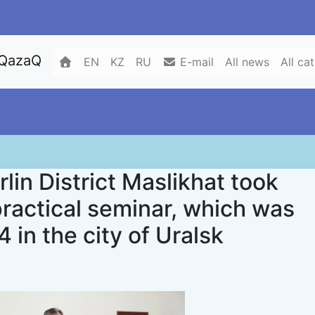
 QazaQ
EN
KZ
RU
E-mail
All news
All ca
lin District Maslikhat took
practical seminar, which was
 in the city of Uralsk