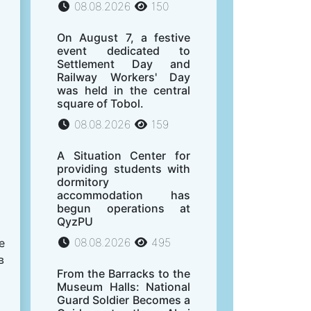
08.08.2026
150
On August 7, a festive
event dedicated to
Settlement Day and
Railway Workers' Day
was held in the central
square of Tobol.
08.08.2026
159
A Situation Center for
providing students with
dormitory
accommodation has
begun operations at
QyzPU
08.08.2026
495
е
в
From the Barracks to the
Museum Halls: National
Guard Soldier Becomes a