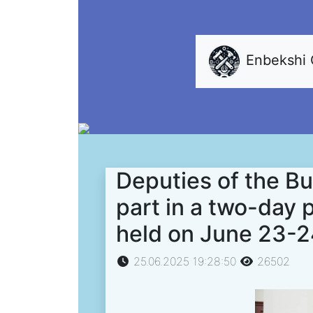
Enbekshi
Deputies of the Bur
part in a two-day 
held on June 23-24
25.06.2025 19:28:50
26502