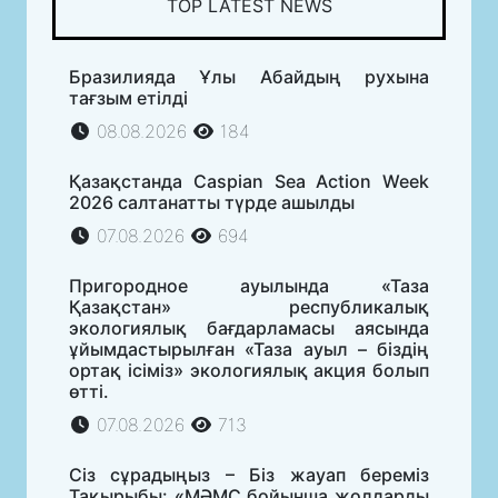
TOP LATEST NEWS
Бразилияда Ұлы Абайдың рухына
тағзым етілді
08.08.2026
184
Қазақстанда Caspian Sea Action Week
2026 салтанатты түрде ашылды
07.08.2026
694
Пригородное ауылында «Таза
Қазақстан» республикалық
экологиялық бағдарламасы аясында
ұйымдастырылған «Таза ауыл – біздің
ортақ ісіміз» экологиялық акция болып
өтті.
07.08.2026
713
Сіз сұрадыңыз – Біз жауап береміз
Тақырыбы: «МӘМС бойынша жолдарды