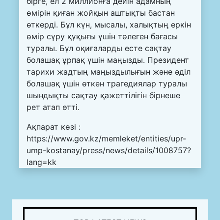
бірге, ел 2 миллионға дейін адамның
өмірін қиған жойқын аштықты бастан
өткерді. Бұл күн, мысалы, халықтың еркін
өмір сүру құқығы үшін төлеген бағасы
туралы. Бұл оқиғаларды есте сақтау
болашақ ұрпақ үшін маңызды. Президент
тарихи жадтың маңыздылығын және әділ
болашақ үшін өткен трагедиялар туралы
шындықты сақтау қажеттілігін бірнеше
рет атап өтті.
Ақпарат көзі :
https://www.gov.kz/memleket/entities/upr-
ump-kostanay/press/news/details/1008757?
lang=kk