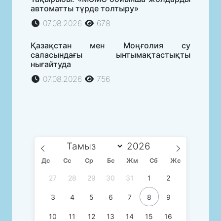
автоматты түрде толтыру»
07.08.2026
678
Қазақстан мен Моңғолия су
саласындағы ынтымақтастықты
нығайтуда
07.08.2026
756
Дс
Сc
Ср
Бс
Жм
Сб
Жс
27
28
29
30
31
1
2
3
4
5
6
7
8
9
10
11
12
13
14
15
16