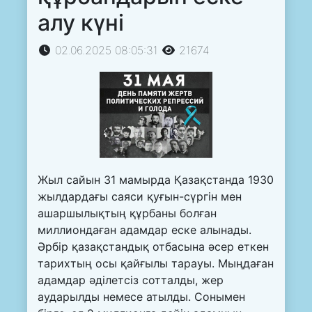
алу күні
02.06.2025 08:05:31
21674
Жыл сайын 31 мамырда Қазақстанда 1930
жылдардағы саяси қуғын-сүргін мен
ашаршылықтың құрбаны болған
миллиондаған адамдар еске алынады.
Әрбір қазақстандық отбасына әсер еткен
тарихтың осы қайғылы тарауы. Мыңдаған
адамдар әділетсіз сотталды, жер
аударылды немесе атылды. Сонымен