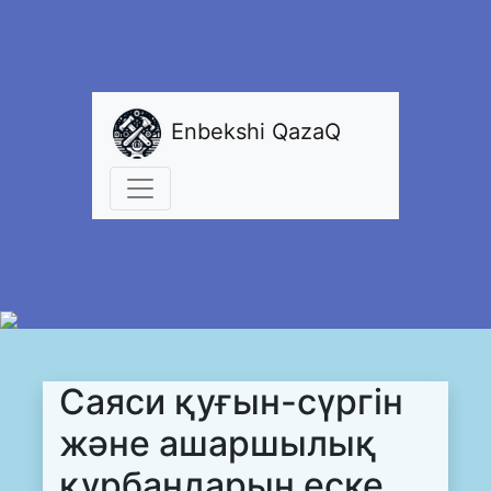
Enbekshi QazaQ
Саяси қуғын-сүргін
және ашаршылық
құрбандарын еске