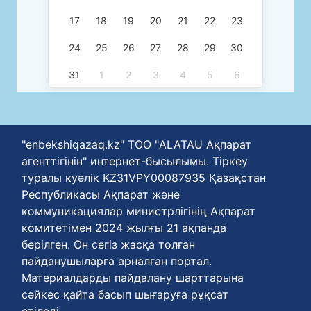
17
18
19
20
21
22
23
24
25
26
27
28
29
30
31
1
2
3
4
5
6
"enbekshiqazaq.kz" ТОО "ALATAU Ақпарат
агенттігінін" интернет-бысылымы. Тіркеу
туралы куәлік KZ31VPY00087935 Қазақстан
Республикасы Ақпарат және
коммуникациялар министрлігінің Ақпарат
комитетімен 2024 жылғы 21 ақпанда
берілген. Он сегіз жасқа толған
пайданушыларға арналған портал.
Материалдарды пайдалану шарттарына
сәйкес қайта басып шығаруға рұқсат
етіледі.