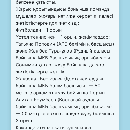
белсене қатысты.
Жарыс қорытындысы бойынша команда
мүшелері жоғары нәтиже көрсетіп, келесі
жетістіктерге қол жеткізді:
Футболдан – 1 орын
Үстел теннисінен – 1 орын, жеңімпаздар:
Татьяна Попович (АРБ бөлімінің басшысы)
және Жанібек Тұрағұлов (Рудный қаласы
бойынша МКБ басшысының орынбасары)
Сонымен қатар, жүзу бойынша да зор
жетістіктерге жеттік:
Жанболат Берікбаев (Қостанай ауданы
бойынша МКБ бөлім басшысы) — 50
метрге арқамен жүзу бойынша 1 орын
Алихан Ерумбаев (Қостанай ауданы
бойынша МКБ басшысының орынбасары)
— 50 метрге еркін стильде жүзу бойынша
3 орын
Команда атынан қатысушыларға