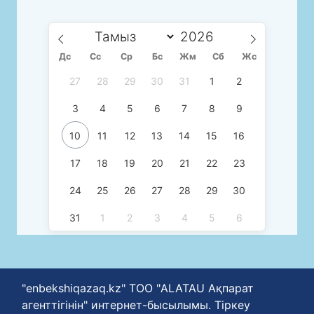
Дс
Сc
Ср
Бс
Жм
Сб
Жс
27
28
29
30
31
1
2
3
4
5
6
7
8
9
10
11
12
13
14
15
16
17
18
19
20
21
22
23
24
25
26
27
28
29
30
31
1
2
3
4
5
6
"enbekshiqazaq.kz" ТОО "ALATAU Ақпарат
агенттігінін" интернет-бысылымы. Тіркеу