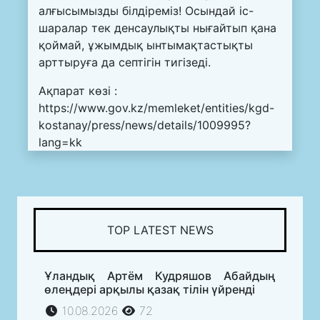
алғысымызды білдіреміз! Осындай іс-
шаралар тек денсаулықты нығайтып қана
қоймай, ұжымдық ынтымақтастықты
арттыруға да септігін тигізеді.
Ақпарат көзі :
https://www.gov.kz/memleket/entities/kgd-
kostanay/press/news/details/1009995?
lang=kk
TOP LATEST NEWS
Ұландық Артём Кудряшов Абайдың
өлеңдері арқылы қазақ тілін үйренді
10.08.2026
72