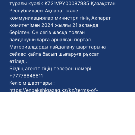
туралы куәлік KZ31VPY00087935 Қазақстан
Республикасы Ақпарат және
коммуникациялар министрлігінің Ақпарат
комитетімен 2024 жылғы 21 ақпанда
берілген. Он сегіз жасқа толған
пайданушыларға арналған портал.
Материалдарды пайдалану шарттарына
сәйкес қайта басып шығаруға рұқсат
етіледі.
Біздің агенттігіңің телефон нөмері
+77778848811
Келісім шарттары :
https://enbekshiqazaq.kz/kz/terms-of-
payment.html
Қүпия келісімдері:
https://enbekshiqazaq.kz/kz/confidentiality.html
Қолдану ережелері:
https://enbekshiqazaq.kz/kz/terms-of-
service.html