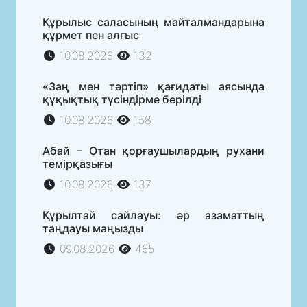
Құрылыс саласының майталмандарына
құрмет пен алғыс
10.08.2026
132
«Заң мен тәртіп» қағидаты аясында
құқықтық түсіндірме берілді
10.08.2026
158
Абай – Отан қорғаушылардың рухани
темірқазығы
10.08.2026
137
Құрылтай сайлауы: әр азаматтың
таңдауы маңызды
09.08.2026
465