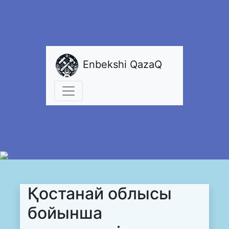
Enbekshi QazaQ
Қостанай облысы
бойынша