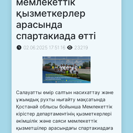
мемлекеттік
қызметкерлер
арасында
спартакиада өтті
02.06.2025 17:51:16
23219
Салауатты өмір салтын насихаттау және
ұжымдық рухты нығайту мақсатында
Қостанай облысы бойынша Мемлекеттік
кірістер департаментінің қызметкерлері
әкімшілік және саяси мемлекеттік
қызметшілер арасындағы спартакиадаға