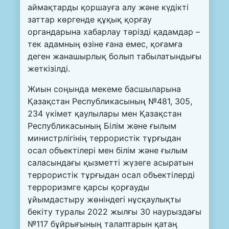
аймақтарды қоршауға алу және күдікті
заттар көргенде құқық қорғау
органдарына хабарлау тәрізді қадамдар –
тек адамның өзіне ғана емес, қоғамға
деген жанашырлық болып табылатындығы
жеткізілді.
Жиын соңында мекеме басшыларына
Қазақстан Республикасының №481, 305,
234 үкімет қаулылары мен Қазақстан
Республикасының Білім және ғылым
министрлігінің террористік тұрғыдан
осал объектілері мен білім және ғылым
саласындағы қызметті жүзеге асыратын
террористік тұрғыдан осал объектілерді
терроризмге қарсы қорғауды
ұйымдастыру жөніндегі нұсқаулықты
бекіту туралы 2022 жылғы 30 наурыздағы
№117 бұйрығының талаптарын қатаң