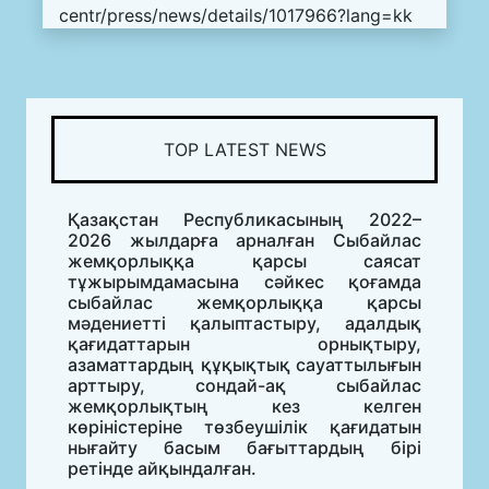
centr/press/news/details/1017966?lang=kk
TOP LATEST NEWS
Қазақстан Республикасының 2022–
2026 жылдарға арналған Сыбайлас
жемқорлыққа қарсы саясат
тұжырымдамасына сәйкес қоғамда
сыбайлас жемқорлыққа қарсы
мәдениетті қалыптастыру, адалдық
қағидаттарын орнықтыру,
азаматтардың құқықтық сауаттылығын
арттыру, сондай-ақ сыбайлас
жемқорлықтың кез келген
көріністеріне төзбеушілік қағидатын
нығайту басым бағыттардың бірі
ретінде айқындалған.