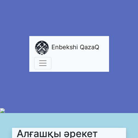
Enbekshi QazaQ
Алғашқы әрекет