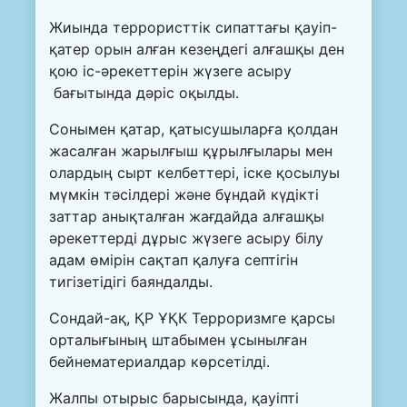
Жиында террористтік сипаттағы қауіп-
қатер орын алған кезеңдегі алғашқы ден
қою іс-әрекеттерін жүзеге асыру
бағытында дәріс оқылды.
Сонымен қатар, қатысушыларға қолдан
жасалған жарылғыш құрылғылары мен
олардың сырт келбеттері, іске қосылуы
мүмкін тәсілдері және бұндай күдікті
заттар анықталған жағдайда алғашқы
әрекеттерді дұрыс жүзеге асыру білу
адам өмірін сақтап қалуға септігін
тигізетідігі баяндалды.
Сондай-ақ, ҚР ҰҚК Терроризмге қарсы
орталығының штабымен ұсынылған
бейнематериалдар көрсетілді.
Жалпы отырыс барысында, қауіпті