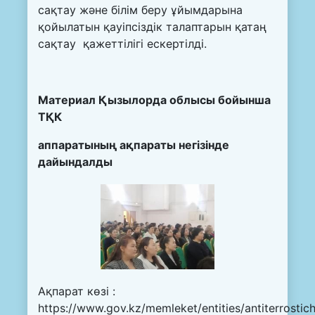
сақтау және білім беру ұйымдарына
қойылатын қауіпсіздік талаптарын қатаң
сақтау қажеттілігі ескертілді.
Материал Қызылорда облысы бойынша
ТҚК
аппаратының ақпараты негізінде
дайындалды
Ақпарат көзі :
https://www.gov.kz/memleket/entities/antiterrostic