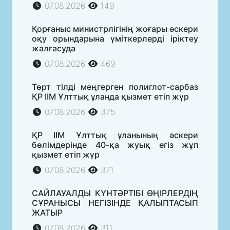
07.08.2026
149
Қорғаныс министрлігінің жоғары әскери
оқу орындарына үміткерлерді іріктеу
жалғасуда
07.08.2026
469
Төрт тілді меңгерген полиглот-сарбаз
ҚР ІІМ Ұлттық ұланда қызмет етіп жүр
07.08.2026
375
ҚР ІІМ Ұлттық ұланының әскери
бөлімдерінде 40-қа жуық егіз жұп
қызмет етіп жүр
07.08.2026
371
САЙЛАУАЛДЫ КҮНТӘРТІБІ ӨҢІРЛЕРДІҢ
СҰРАНЫСЫ НЕГІЗІНДЕ ҚАЛЫПТАСЫП
ЖАТЫР
07.08.2026
311