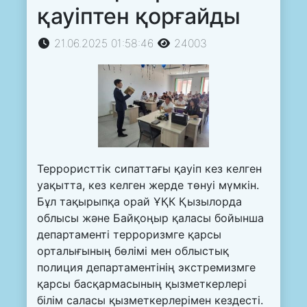
қауіптен қорғайды
21.06.2025 01:58:46
24003
Террористтік сипаттағы қауіп кез келген
уақытта, кез келген жерде төнуі мүмкін.
Бұл тақырыпқа орай ҰҚК Қызылорда
облысы және Байқоңыр қаласы бойынша
департаменті терроризмге қарсы
орталығының бөлімі мен облыстық
полиция департаментінің экстремизмге
қарсы басқармасының қызметкерлері
білім саласы қызметкерлерімен кездесті.