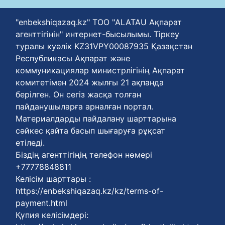
"enbekshiqazaq.kz" ТОО "ALATAU Ақпарат
агенттігінін" интернет-бысылымы. Тіркеу
туралы куәлік KZ31VPY00087935 Қазақстан
Республикасы Ақпарат және
коммуникациялар министрлігінің Ақпарат
комитетімен 2024 жылғы 21 ақпанда
берілген. Он сегіз жасқа толған
пайданушыларға арналған портал.
Материалдарды пайдалану шарттарына
сәйкес қайта басып шығаруға рұқсат
етіледі.
Біздің агенттігіңің телефон нөмері
+77778848811
Келісім шарттары :
https://enbekshiqazaq.kz/kz/terms-of-
payment.html
Қүпия келісімдері: