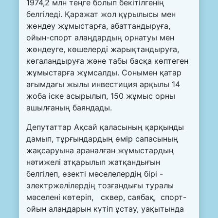
1974,2 млн теңге болып бекітілгенің
белгіледі. Қаражат жол құрылысы мен
жөндеу жұмыстарға, абаттандыруға,
ойын-спорт алаңдардың орнатуы мен
жөндеуге, көшелерді жарықтандыруға,
көгаландыруға және табы басқа көптеген
жұмыстарға жұмсалды. Сонымен қатар
ағымдағы жылы инвестиция арқылы 14
жоба іске асырылып, 150 жұмыс орны
ашылғаның баяндады.
Депутаттар Ақсай қаласының қарқынды
дамып, тұрғындардың өмір сапасының
жақсаруына араналған жұмыстардың
нәтижелі атқарылып жатқандығын
белгілеп, өзекті мәселелердің бірі -
электржелілердің тозғандығы туралы
мәселені көтеріп, сквер, саябақ, спорт-
ойын алаңдарын күтіп ұстау, уақытында