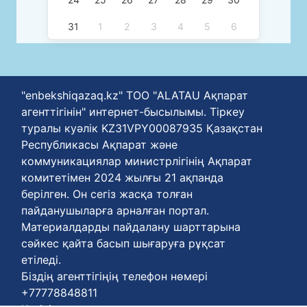
31
1
2
3
4
5
6
"enbekshiqazaq.kz" ТОО "ALATAU Ақпарат
агенттігінін" интернет-бысылымы. Тіркеу
туралы куәлік KZ31VPY00087935 Қазақстан
Республикасы Ақпарат және
коммуникациялар министрлігінің Ақпарат
комитетімен 2024 жылғы 21 ақпанда
берілген. Он сегіз жасқа толған
пайданушыларға арналған портал.
Материалдарды пайдалану шарттарына
сәйкес қайта басып шығаруға рұқсат
етіледі.
Біздің агенттігіңің телефон нөмері
+77778848811