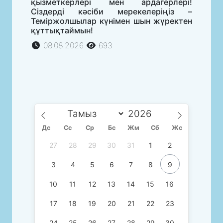
қызметкерлері мен ардагерлері!
Сіздерді кәсіби мерекелеріңіз –
Теміржолшылар күнімен шын жүректен
құттықтаймын!
08.08.2026
693
Дс
Сc
Ср
Бс
Жм
Сб
Жс
27
28
29
30
31
1
2
3
4
5
6
7
8
9
10
11
12
13
14
15
16
17
18
19
20
21
22
23
24
25
26
27
28
29
30