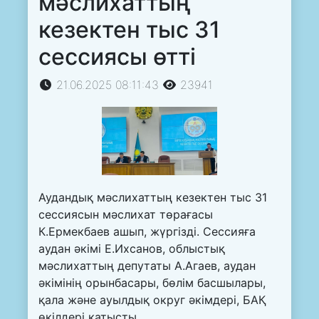
мәслихаттың
кезектен тыс 31
сессиясы өтті
21.06.2025 08:11:43
23941
Аудандық мәслихаттың кезектен тыс 31
сессиясын мәслихат төрағасы
К.Ермекбаев ашып, жүргізді. Сессияға
аудан әкімі Е.Ихсанов, облыстық
мәслихаттың депутаты А.Агаев, аудан
әкімінің орынбасары, бөлім басшылары,
қала және ауылдық округ әкімдері, БАҚ
өкілдері қатысты.