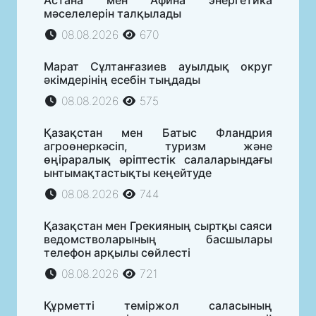
Астана мен Афина энергетика
мәселелерін талқылады
08.08.2026
670
Марат Сұлтанғазиев ауылдық округ
әкімдерінің есебін тыңдады
08.08.2026
575
Қазақстан мен Батыс Фландрия
агроөнеркәсіп, туризм және
өңіраралық әріптестік салаларындағы
ынтымақтастықты кеңейтуде
08.08.2026
744
Қазақстан мен Грекияның сыртқы саяси
ведомстволарының басшылары
телефон арқылы сөйлесті
08.08.2026
721
Құрметті теміржол саласының