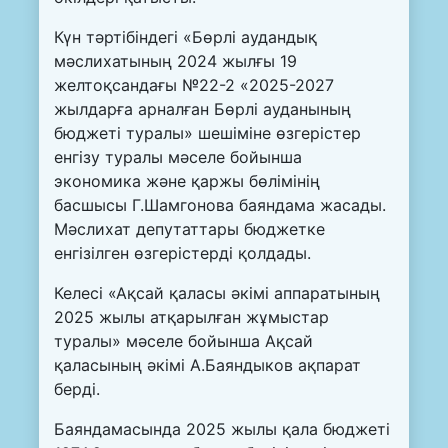
Күн тәртібіндегі «Бөрлі аудандық
мәслихатының 2024 жылғы 19
желтоқсандағы №22-2 «2025-2027
жылдарға арналған Бөрлі ауданының
бюджеті туралы» шешіміне өзгерістер
енгізу туралы мәселе бойынша
экономика және қаржы бөлімінің
басшысы Г.Шамгонова баяндама жасады.
Мәслихат депутаттары бюджетке
енгізілген өзгерістерді қолдады.
Келесі «Ақсай қаласы әкімі аппаратының
2025 жылы атқарылған жұмыстар
туралы» мәселе бойынша Ақсай
қаласының әкімі А.Баяндыков ақпарат
берді.
Баяндамасында 2025 жылы қала бюджеті