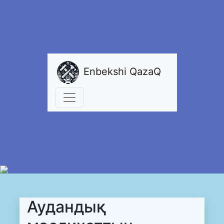
Enbekshi QazaQ
Аудандық