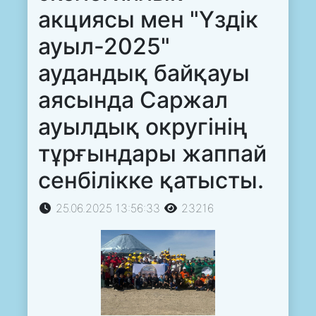
акциясы мен "Үздік
ауыл-2025"
аудандық байқауы
аясында Саржал
ауылдық округінің
тұрғындары жаппай
сенбілікке қатысты.
25.06.2025 13:56:33
23216