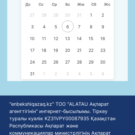
Дс
Сc
Ср
Бс
Жм
Сб
Жс
27
28
29
30
31
1
2
3
4
5
6
7
8
9
10
11
12
13
14
15
16
17
18
19
20
21
22
23
24
25
26
27
28
29
30
31
1
2
3
4
5
6
"enbekshiqazaq.kz" ТОО "ALATAU Ақпарат
агенттігінін" интернет-бысылымы. Тіркеу
туралы куәлік KZ31VPY00087935 Қазақстан
Республикасы Ақпарат және
коммуникациялар министрлігінің Ақпарат