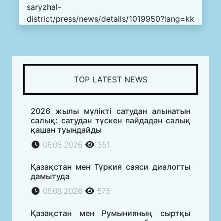
saryzhal-
district/press/news/details/1019950?lang=kk
TOP LATEST NEWS
2026 жылы мүлікті сатудан алынатын
салық: сатудан түскен пайдадан салық
қашан туындайды
06.08.2026
351
Қазақстан мен Түркия саяси диалогты
дамытуда
06.08.2026
575
Қазақстан мен Румынияның сыртқы