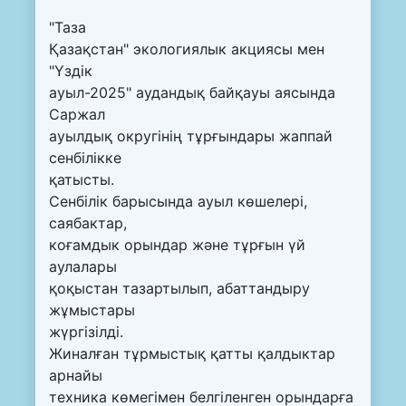
"Таза
Қазақстан" экологиялык акциясы мен
"Үздік
ауыл-2025" аудандық байқауы аясында
Саржал
ауылдық округінің тұрғындары жаппай
сенбілікке
қатысты.
Сенбілік барысында ауыл көшелері,
саябактар,
коғамдык орындар және тұрғын үй
аулалары
қоқыстан тазартылып, абаттандыру
жұмыстары
жүргізілді.
Жиналған тұрмыстық қатты қалдыктар
арнайы
техника көмегімен белгіленген орындарға