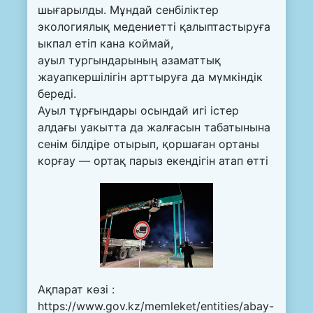
шығарылды. Мұндай сенбіліктер
экологиялық медениетті қалыптастыруға
ыкпал етіп кана коймай,
ауыл тургындарының азаматтық
жауапкершілігін арттыруға да мүмкіндік
береді.
Ауыл тұрғындары осындай игі істер
алдағы уакытта да жалғасын табатынына
сенім білдіре отырып, қоршаған ортаны
корғау — ортақ парыз екендігін атап өтті
Ақпарат көзі :
https://www.gov.kz/memleket/entities/abay-