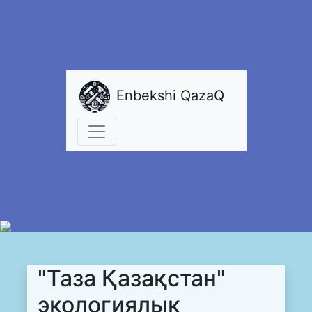
Enbekshi QazaQ
"Таза Қазақстан"
экологиялык