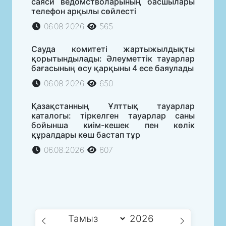
саяси ведомстволарының басшылары
телефон арқылы сөйлесті
06.08.2026
565
Сауда комитеті жартыжылдықты
қорытындылады: Әлеуметтік тауарлар
бағасының өсу қарқыны 4 есе баяулады
06.08.2026
650
Қазақстанның Ұлттық тауарлар
каталогы: тіркелген тауарлар саны
бойынша киім-кешек пен көлік
құралдары көш бастап тұр
06.08.2026
607