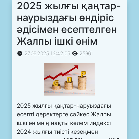
2025 жылғы қаңтар-
наурыздағы өндіріс
әдісімен есептелген
Жалпы ішкі өнім
27.06.2025 12:42:05
25961
2025 жылғы қаңтар-наруыздағы
есепті деректерге сәйкес Жалпы
ішкі өнімнің нақты көлем индексі
2024 жылғы тиісті кезеңмен