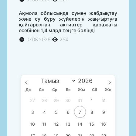
Ақмола облысында сумен жабдықтау
және су бұру жүйелерін жаңғыртуға
қайтарылған активтер қаражаты
есебінен 1,4 млрд теңге бөлінді
07.08.2026
254
Дс
Сc
Ср
Бс
Жм
Сб
Жс
27
28
29
30
31
1
2
3
4
5
6
7
8
9
10
11
12
13
14
15
16
17
18
19
20
21
22
23