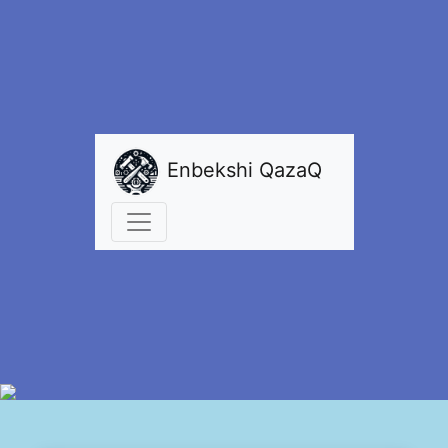
Enbekshi QazaQ