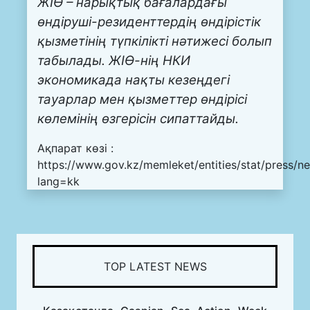
ЖІӨ – нарықтық бағалардағы
өндіруші-резиденттердің өндірістік
қызметінің түпкілікті нәтижесі болып
табылады. ЖІӨ-нің НКИ
экономикада нақты кезеңдегі
тауарлар мен қызметтер өндірісі
көлемінің өзгерісін сипаттайды.
Ақпарат көзі :
https://www.gov.kz/memleket/entities/stat/press/n
lang=kk
TOP LATEST NEWS