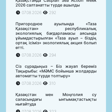
Қазақстанда Caspian Sea Action Week
2026 салтанатты түрде ашылды
07.08.2026
292
Пригородное ауылында «Таза
Қазақстан» республикалық
экологиялық бағдарламасы аясында
ұйымдастырылған «Таза ауыл – біздің
ортақ ісіміз» экологиялық акция болып
өтті.
07.08.2026
294
Сіз сұрадыңыз – Біз жауап береміз
Тақырыбы: «МӘМС бойынша жолдарды
автоматты түрде толтыру»
07.08.2026
310
Қазақстан мен Моңғолия су
саласындағы ынтымақтастықты
нығайтуда
07.08.2026
323