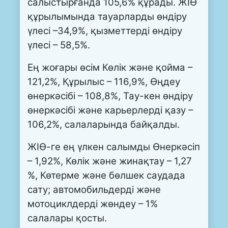
салыстырғанда 105,6% құрады. ЖІӨ
құрылымында тауарларды өндіру
үлесі –34,9%, қызметтерді өндіру
үлесі – 58,5%.
Ең жоғары өсім Көлік және қойма –
121,2%, Құрылыс – 116,9%, Өңдеу
өнеркәсібі – 108,8%, Тау-кен өндіру
өнеркәсібі және карьерлерді қазу –
106,2%, салаларында байқалды.
ЖІӨ-ге ең үлкен салымды Өнеркәсіп
– 1,92%, Көлік және жинақтау – 1,27
%, Көтерме және бөлшек саудада
сату; автомобильдерді және
мотоциклдерді жөндеу – 1%
салалары қосты.