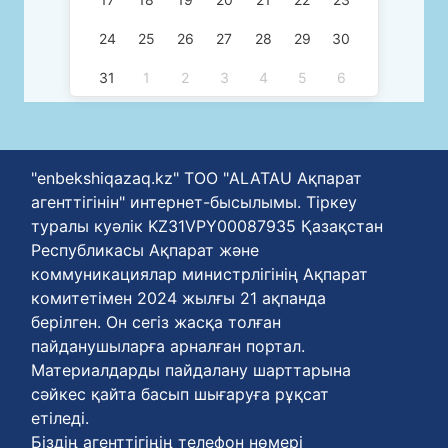
24
25
26
27
28
29
30
31
1
2
3
4
5
6
"enbekshiqazaq.kz" ТОО "ALATAU Ақпарат
агенттігінін" интернет-бысылымы. Тіркеу
туралы куәлік KZ31VPY00087935 Қазақстан
Республикасы Ақпарат және
коммуникациялар министрлігінің Ақпарат
комитетімен 2024 жылғы 21 ақпанда
берілген. Он сегіз жасқа толған
пайданушыларға арналған портал.
Материалдарды пайдалану шарттарына
сәйкес қайта басып шығаруға рұқсат
етіледі.
Біздің агенттігіңің телефон нөмері