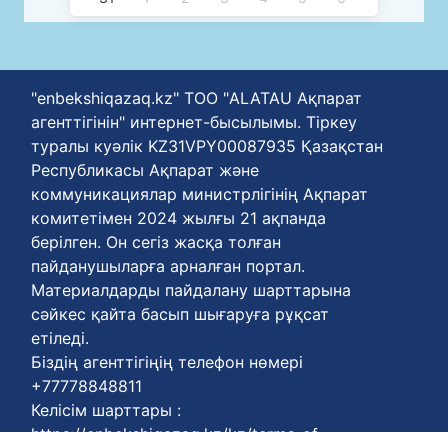
"enbekshiqazaq.kz" ТОО "ALATAU Ақпарат
агенттігінін" интернет-бысылымы. Тіркеу
туралы куәлік KZ31VPY00087935 Қазақстан
Республикасы Ақпарат және
коммуникациялар министрлігінің Ақпарат
комитетімен 2024 жылғы 21 ақпанда
берілген. Он сегіз жасқа толған
пайданушыларға арналған портал.
Материалдарды пайдалану шарттарына
сәйкес қайта басып шығаруға рұқсат
етіледі.
Біздің агенттігіңің телефон нөмері
+77778848811
Келісім шарттары :
https://enbekshiqazaq.kz/kz/terms-of-