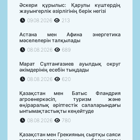
Әскери құрылыс: Қарулы күштердің
жауынгерлік әзірлігінің берік негізі
09.08.2026
213
Астана мен Афина энергетика
мәселелерін талқылады
08.08.2026
689
Марат Сұлтанғазиев ауылдық округ
әкімдерінің есебін тыңдады
08.08.2026
620
Қазақстан мен Батыс Фландрия
агроөнеркәсіп, туризм және
өңіраралық әріптестік салаларындағы
ынтымақтастықты кеңейтуде
08.08.2026
780
Қазақстан мен Грекияның сыртқы саяси