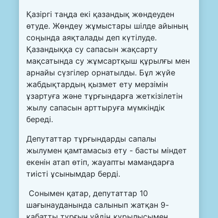
Қазіргі таңда екі қазандық жөндеуден
өтуде. Жөндеу жұмыстары шілде айының
соңында аяқталады деп күтілуде.
Қазандыққа су сапасын жақсарту
мақсатында су жұмсартқыш құрылғы мен
арнайы сүзгілер орнатылды. Бұл жүйе
жабдықтардың қызмет ету мерзімін
ұзартуға және тұрғындарға жеткізілетін
жылу сапасын арттыруға мүмкіндік
береді.
Депутаттар тұрғындарды сапалы
жылумен қамтамасыз ету - басты міндет
екенін атап өтіп, жауапты мамандарға
тиісті ұсынымдар берді.
Сонымен қатар, депутаттар 10
шағынауданында салынып жатқан 9-
қабатты тұрғын үйдің құрылысымен