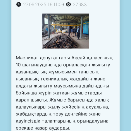
27.06.2025 16:11:09
27683
Мәслихат депутаттары Ақсай қаласының
10 шағынауданында орналасқан жылыту
қазандықтың жұмысымен танысып,
нысанның техникалық жағдайын және
алдағы жылыту маусымына дайындығы
бойынша жүріп жатқан жұмыстарды
қарап шықты. Жұмыс барысында халық
қалаулылары жылу жүйесінің ахуалына,
жабдықтардың тозу деңгейіне және
қауіпсіздік талаптарының орындалуына
ерекше назар аударды.