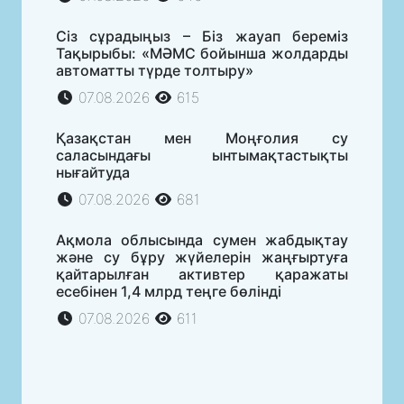
Сіз сұрадыңыз – Біз жауап береміз
Тақырыбы: «МӘМС бойынша жолдарды
автоматты түрде толтыру»
07.08.2026
615
Қазақстан мен Моңғолия су
саласындағы ынтымақтастықты
нығайтуда
07.08.2026
681
Ақмола облысында сумен жабдықтау
және су бұру жүйелерін жаңғыртуға
қайтарылған активтер қаражаты
есебінен 1,4 млрд теңге бөлінді
07.08.2026
611