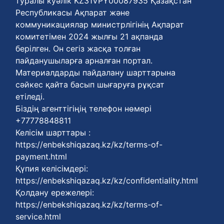
туралы куәлік KZ31VPY00087935 Қазақстан
Республикасы Ақпарат және
коммуникациялар министрлігінің Ақпарат
комитетімен 2024 жылғы 21 ақпанда
берілген. Он сегіз жасқа толған
пайданушыларға арналған портал.
Материалдарды пайдалану шарттарына
сәйкес қайта басып шығаруға рұқсат
етіледі.
Біздің агенттігіңің телефон нөмері
+77778848811
Келісім шарттары :
https://enbekshiqazaq.kz/kz/terms-of-
payment.html
Қүпия келісімдері:
https://enbekshiqazaq.kz/kz/confidentiality.html
Қолдану ережелері:
https://enbekshiqazaq.kz/kz/terms-of-
service.html