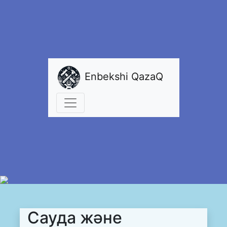
Enbekshi QazaQ
Сауда және