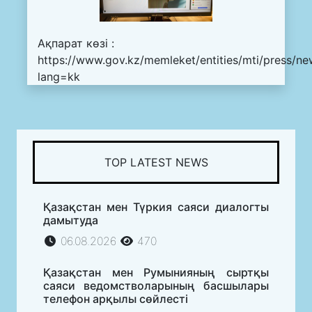
Ақпарат көзі :
https://www.gov.kz/memleket/entities/mti/press/ne
lang=kk
TOP LATEST NEWS
Қазақстан мен Түркия саяси диалогты
дамытуда
06.08.2026
470
Қазақстан мен Румынияның сыртқы
саяси ведомстволарының басшылары
телефон арқылы сөйлесті