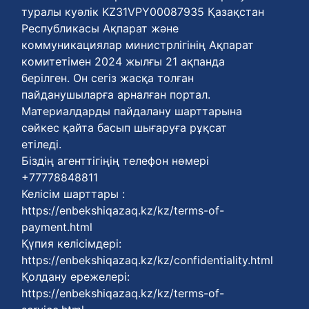
туралы куәлік KZ31VPY00087935 Қазақстан
Республикасы Ақпарат және
коммуникациялар министрлігінің Ақпарат
комитетімен 2024 жылғы 21 ақпанда
берілген. Он сегіз жасқа толған
пайданушыларға арналған портал.
Материалдарды пайдалану шарттарына
сәйкес қайта басып шығаруға рұқсат
етіледі.
Біздің агенттігіңің телефон нөмері
+77778848811
Келісім шарттары :
https://enbekshiqazaq.kz/kz/terms-of-
payment.html
Қүпия келісімдері:
https://enbekshiqazaq.kz/kz/confidentiality.html
Қолдану ережелері:
https://enbekshiqazaq.kz/kz/terms-of-