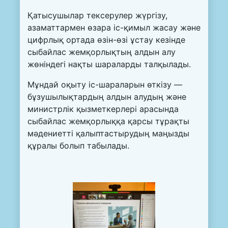
Қатысушылар тексерулер жүргізу,
азаматтармен өзара іс-қимыл жасау және
цифрлық ортада өзін-өзі ұстау кезінде
сыбайлас жемқорлықтың алдын алу
жөніндегі нақты шараларды талқылады.
Мұндай оқыту іс-шараларын өткізу —
бұзушылықтардың алдын алудың және
министрлік қызметкерлері арасында
сыбайлас жемқорлыққа қарсы тұрақты
мәдениетті қалыптастырудың маңызды
құралы болып табылады.