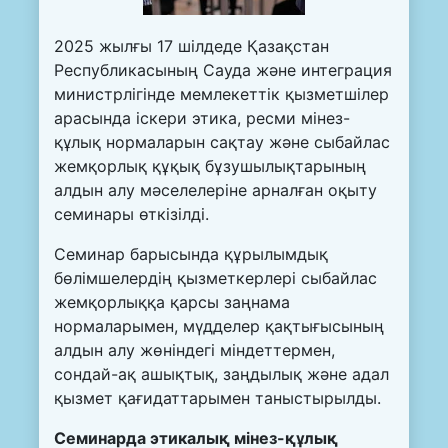
2025 жылғы 17 шілдеде Қазақстан
Республикасының Сауда және интеграция
министрлігінде мемлекеттік қызметшілер
арасында іскери этика, ресми мінез-
құлық нормаларын сақтау және сыбайлас
жемқорлық құқық бұзушылықтарының
алдын алу мәселелеріне арналған оқыту
семинары өткізілді.
Семинар барысында құрылымдық
бөлімшелердің қызметкерлері сыбайлас
жемқорлыққа қарсы заңнама
нормаларымен, мүдделер қақтығысының
алдын алу жөніндегі міндеттермен,
сондай-ақ ашықтық, заңдылық және адал
қызмет қағидаттарымен таныстырылды.
Семинарда этикалық мінез-құлық