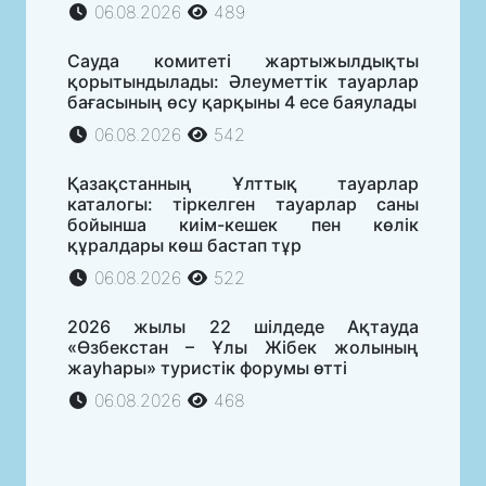
06.08.2026
489
Сауда комитеті жартыжылдықты
қорытындылады: Әлеуметтік тауарлар
бағасының өсу қарқыны 4 есе баяулады
06.08.2026
542
Қазақстанның Ұлттық тауарлар
каталогы: тіркелген тауарлар саны
бойынша киім-кешек пен көлік
құралдары көш бастап тұр
06.08.2026
522
2026 жылы 22 шілдеде Ақтауда
«Өзбекстан – Ұлы Жібек жолының
жауһары» туристік форумы өтті
06.08.2026
468