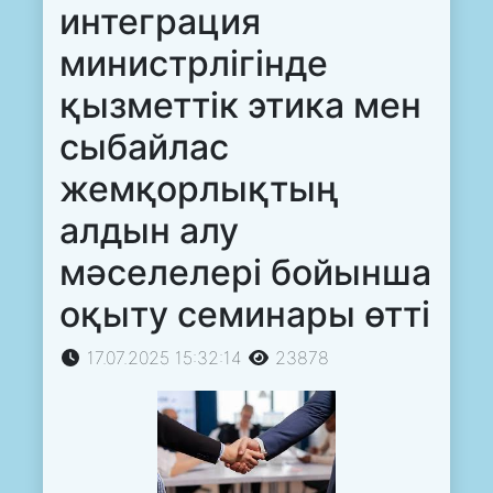
интеграция
министрлігінде
қызметтік этика мен
сыбайлас
жемқорлықтың
алдын алу
мәселелері бойынша
оқыту семинары өтті
17.07.2025 15:32:14
23878