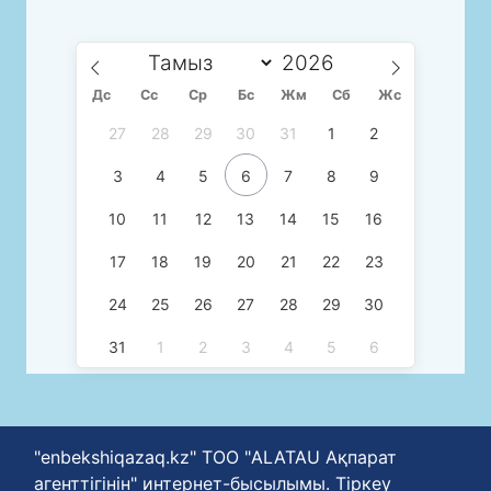
Дс
Сc
Ср
Бс
Жм
Сб
Жс
27
28
29
30
31
1
2
3
4
5
6
7
8
9
10
11
12
13
14
15
16
17
18
19
20
21
22
23
24
25
26
27
28
29
30
31
1
2
3
4
5
6
"enbekshiqazaq.kz" ТОО "ALATAU Ақпарат
агенттігінін" интернет-бысылымы. Тіркеу