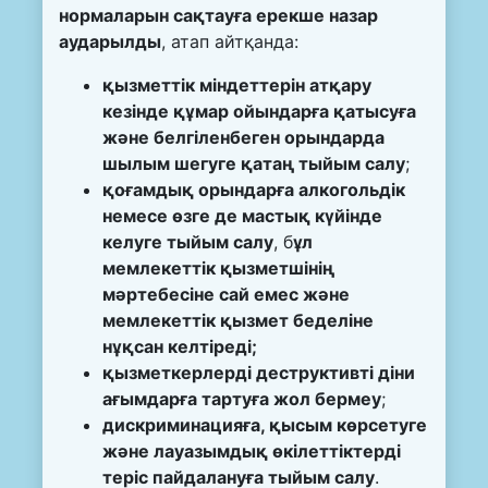
нормаларын сақтауға ерекше назар
аударылды
, атап айтқанда:
қызметтік міндеттерін атқару
кезінде құмар ойындарға қатысуға
және белгіленбеген орындарда
шылым шегуге қатаң тыйым салу
;
қоғамдық орындарға алкогольдік
немесе өзге де мастық күйінде
келуге тыйым салу
, б
ұл
мемлекеттік қызметшінің
мәртебесіне сай емес және
мемлекеттік қызмет беделіне
нұқсан келтіреді;
қызметкерлерді деструктивті діни
ағымдарға тартуға жол бермеу
;
дискриминацияға, қысым көрсетуге
және лауазымдық өкілеттіктерді
теріс пайдалануға тыйым салу
.