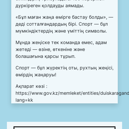
дүркіреген қолдауды аямады.
«Бұл маған жаңа өмірге бастау болды», —
деді сотталғандардың бірі. Спорт — бұл
мүмкіндіктердің және үміттің символы.
Мұнда жеңіске тек команда емес, адам
жетеді — өзіне, өткеніне және
болашағына қарсы тұрып.
Спорт — бұл жүректің оты, рухтың жеңісі,
өмірдің жаңаруы!
Ақпарат көзі :
https://www.gov.kz/memleket/entities/duiskaragan
lang=kk