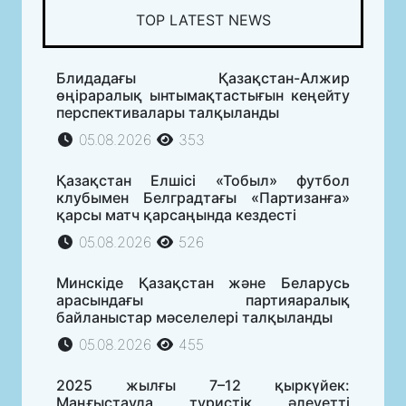
TOP LATEST NEWS
Блидадағы Қазақстан-Алжир
өңіраралық ынтымақтастығын кеңейту
перспективалары талқыланды
05.08.2026
353
Қазақстан Елшісі «Тобыл» футбол
клубымен Белградтағы «Партизанға»
қарсы матч қарсаңында кездесті
05.08.2026
526
Минскіде Қазақстан және Беларусь
арасындағы партияаралық
байланыстар мәселелері талқыланды
05.08.2026
455
2025 жылғы 7–12 қыркүйек:
Маңғыстауда туристік әлеуетті