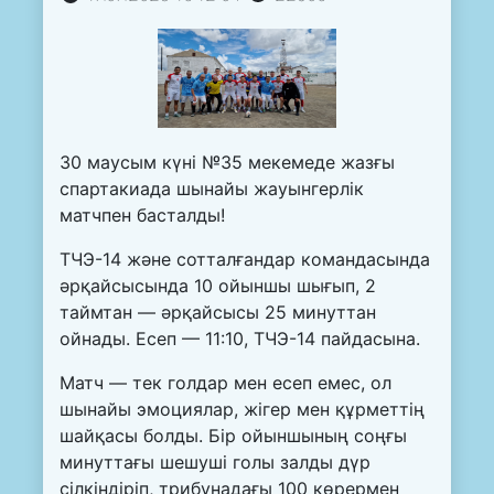
30 маусым күні №35 мекемеде жазғы
спартакиада шынайы жауынгерлік
матчпен басталды!
ТЧЭ-14 және сотталғандар командасында
әрқайсысында 10 ойыншы шығып, 2
таймтан — әрқайсысы 25 минуттан
ойнады. Есеп — 11:10, ТЧЭ-14 пайдасына.
Матч — тек голдар мен есеп емес, ол
шынайы эмоциялар, жігер мен құрметтің
шайқасы болды. Бір ойыншының соңғы
минуттағы шешуші голы залды дүр
сілкіндіріп, трибунадағы 100 көрермен