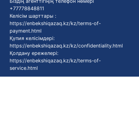
Біздің агенттігіңің телефон нөмері
+77778848811
Келісім шарттары :
https://enbekshiqazaq.kz/kz/terms-of-
payment.html
Қүпия келісімдері:
https://enbekshiqazaq.kz/kz/confidentiality.html
Қолдану ережелері:
https://enbekshiqazaq.kz/kz/terms-of-
service.html