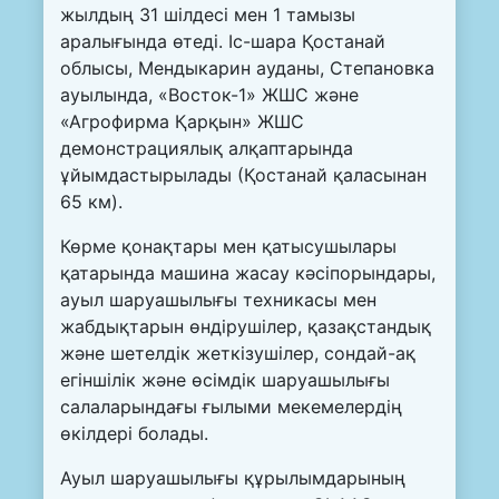
жылдың 31 шілдесі мен 1 тамызы
аралығында өтеді. Іс-шара Қостанай
облысы, Мендыкарин ауданы, Степановка
ауылында, «Восток-1» ЖШС және
«Агрофирма Қарқын» ЖШС
демонстрациялық алқаптарында
ұйымдастырылады (Қостанай қаласынан
65 км).
Көрме қонақтары мен қатысушылары
қатарында машина жасау кәсіпорындары,
ауыл шаруашылығы техникасы мен
жабдықтарын өндірушілер, қазақстандық
және шетелдік жеткізушілер, сондай-ақ
егіншілік және өсімдік шаруашылығы
салаларындағы ғылыми мекемелердің
өкілдері болады.
Ауыл шаруашылығы құрылымдарының