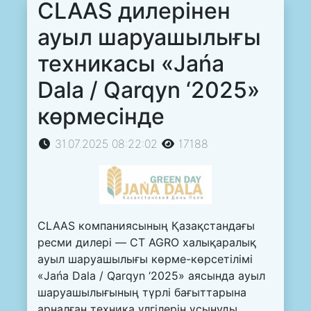
CLAAS дилерінен
ауыл шаруашылығы
техникасы «Jańa
Dala / Qarqyn ‘2025»
көрмесінде
31.07.2025 08:22:02
17188
CLAAS компаниясының Қазақстандағы
ресми дилері — CT AGRO халықаралық
ауыл шаруашылығы көрме-көрсетілімі
«Jańa Dala / Qarqyn ‘2025» аясында ауыл
шаруашылығының түрлі бағыттарына
арналған техника үлгілерін ұсынуды