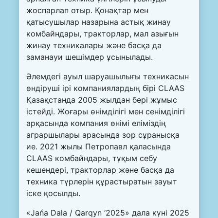
жоспарлап отыр. Қонақтар мен
қатысушылар назарына астық жинау
комбайндары, тракторлар, мал азығын
жинау техникалары және басқа да
заманауи шешімдер ұсынылады.
Әлемдегі ауыл шаруашылығы техникасын
өндіруші ірі компаниялардың бірі CLAAS
Қазақстанда 2005 жылдан бері жұмыс
істейді. Жоғары өнімділігі мен сенімділігі
арқасында компания өнімі еліміздің
аграршылары арасында зор сұранысқа
ие. 2021 жылы Петропавл қаласында
CLAAS комбайндары, тұқым себу
кешендері, тракторлар және басқа да
техника түрлерін құрастыратын зауыт
іске қосылды.
«Jańa Dala / Qarqyn ‘2025» дала күні 2025