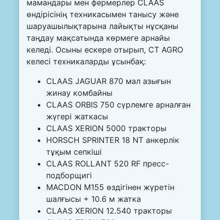
мамандары мен фермерлер CLAAS
өндірісінің техникасымен танысу және
шаруашылықтарына лайықты нұсқаны
таңдау мақсатында көрмеге арнайы
келеді. Осыны ескере отырып, CT AGRO
келесі техникаларды ұсынбақ:
CLAAS JAGUAR 870 мал азығын
жинау комбайны
CLAAS ORBIS 750 сүрлемге арналған
жүгері жаткасы
CLAAS XERION 5000 тракторы
HORSCH SPRINTER 18 NT анкерлік
тұқым сепкіші
CLAAS ROLLANT 520 RF пресс-
подборщигі
MACDON M155 өздігінен жүретін
шалғысы + 10.6 м жатка
CLAAS XERION 12.540 тракторы