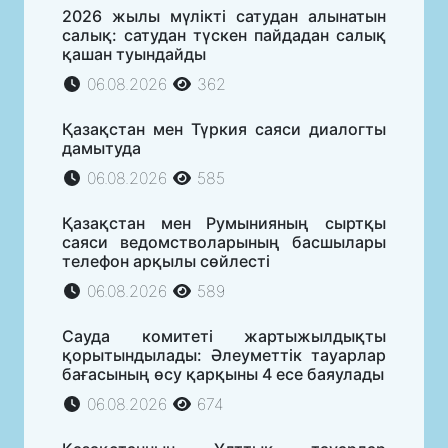
2026 жылы мүлікті сатудан алынатын
салық: сатудан түскен пайдадан салық
қашан туындайды
06.08.2026
362
Қазақстан мен Түркия саяси диалогты
дамытуда
06.08.2026
585
Қазақстан мен Румынияның сыртқы
саяси ведомстволарының басшылары
телефон арқылы сөйлесті
06.08.2026
589
Сауда комитеті жартыжылдықты
қорытындылады: Әлеуметтік тауарлар
бағасының өсу қарқыны 4 есе баяулады
06.08.2026
674