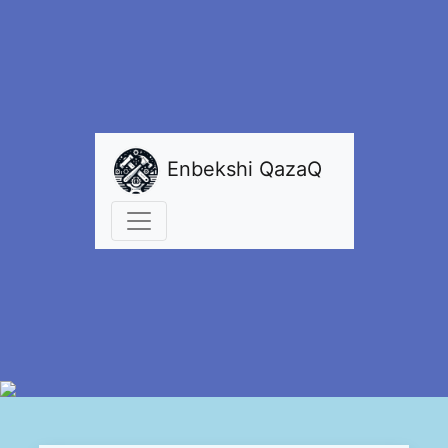
Enbekshi QazaQ