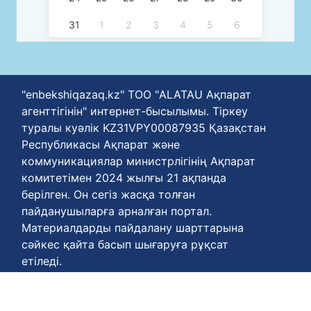
31
1
2
3
4
5
6
"enbekshiqazaq.kz" ТОО "ALATAU Ақпарат
агенттігінін" интернет-бысылымы. Тіркеу
туралы куәлік KZ31VPY00087935 Қазақстан
Республикасы Ақпарат және
коммуникациялар министрлігінің Ақпарат
комитетімен 2024 жылғы 21 ақпанда
берілген. Он сегіз жасқа толған
пайданушыларға арналған портал.
Материалдарды пайдалану шарттарына
сәйкес қайта басып шығаруға рұқсат
етіледі.
Біздің агенттігіңің телефон нөмері
+77778848811