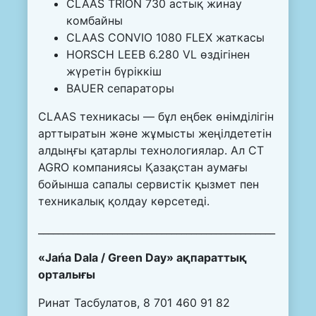
CLAAS TRION 730 астық жинау
комбайны
CLAAS CONVIO 1080 FLEX жаткасы
HORSCH LEEB 6.280 VL өздігінен
жүретін бүріккіш
BAUER сепараторы
CLAAS техникасы — бұл еңбек өнімділігін
арттыратын және жұмысты жеңілдететін
алдыңғы қатарлы технологиялар. Ал CT
AGRO компаниясы Қазақстан аумағы
бойынша сапалы сервистік қызмет пен
техникалық қолдау көрсетеді.
________________________________________________
«Jańa Dala / Green Day» ақпараттық
орталығы
Ринат Тасбулатов, 8 701 460 91 82