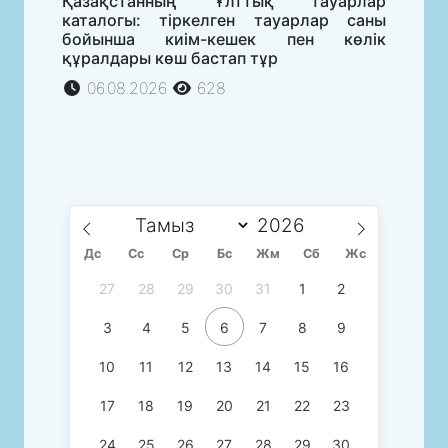
Қазақстанның Ұлттық тауарлар
каталогы: тіркелген тауарлар саны
бойынша киім-кешек пен көлік
құралдары көш бастап тұр
06.08.2026
628
Дс
Сc
Ср
Бс
Жм
Сб
Жс
27
28
29
30
31
1
2
3
4
5
6
7
8
9
10
11
12
13
14
15
16
17
18
19
20
21
22
23
24
25
26
27
28
29
30