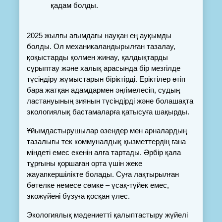
қадам болды.
2025 жылғы ағымдағы науқан ең ауқымды 
болды. Ол механикаландырылған тазалау, 
қоқыстарды қолмен жинау, қалдықтарды 
сұрыптау және халық арасында бір мезгілде 
түсіндіру жұмыстарын біріктірді. Еріктілер өтіп 
бара жатқан адамдармен әңгімелесіп, судың 
ластануының зиянын түсіндірді және болашақта 
экологиялық бастамаларға қатысуға шақырды.
Ұйымдастырушылар өзендер мен арналардың 
тазалығы тек коммуналдық қызметтердің ғана 
міндеті емес екенін алға тартады. Әрбір қала 
тұрғыны қоршаған орта үшін жеке 
жауапкершілікте болады. Суға лақтырылған 
бөтелке немесе сөмке – ұсақ-түйек емес, 
экожүйені бұзуға қосқан үлес.
Экологиялық мәдениетті қалыптастыру жүйелі 