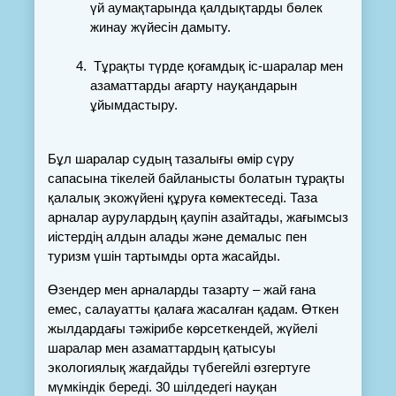
үй аумақтарында қалдықтарды бөлек 
жинау жүйесін дамыту.
Тұрақты түрде қоғамдық іс-шаралар мен 
азаматтарды ағарту науқандарын 
ұйымдастыру.
Бұл шаралар судың тазалығы өмір сүру 
сапасына тікелей байланысты болатын тұрақты 
қалалық экожүйені құруға көмектеседі. Таза 
арналар аурулардың қаупін азайтады, жағымсыз 
иістердің алдын алады және демалыс пен 
туризм үшін тартымды орта жасайды.
Өзендер мен арналарды тазарту – жай ғана 
емес, салауатты қалаға жасалған қадам. Өткен 
жылдардағы тәжірибе көрсеткендей, жүйелі 
шаралар мен азаматтардың қатысуы 
экологиялық жағдайды түбегейлі өзгертуге 
мүмкіндік береді. 30 шілдедегі науқан 