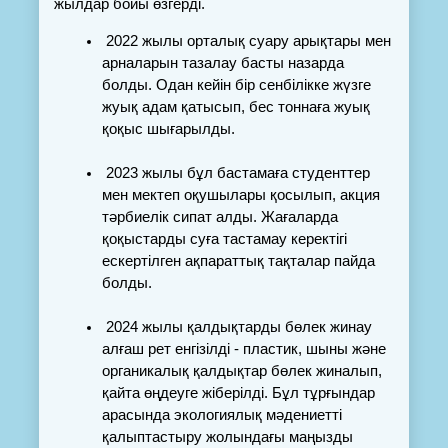
жылдар бойы өзгерді.
2022 жылы орталық суару арықтары мен 
арналарын тазалау басты назарда 
болды. Одан кейін бір сенбілікке жүзге 
жуық адам қатысып, бес тоннаға жуық 
қоқыс шығарылды.
2023 жылы бұл бастамаға студенттер 
мен мектеп оқушылары қосылып, акция 
тәрбиелік сипат алды. Жағаларда 
қоқыстарды суға тастамау керектігі 
ескертілген ақпараттық тақталар пайда 
болды.
2024 жылы қалдықтарды бөлек жинау 
алғаш рет енгізілді - пластик, шыны және 
органикалық қалдықтар бөлек жиналып, 
қайта өңдеуге жіберілді. Бұл тұрғындар 
арасында экологиялық мәдениетті 
қалыптастыру жолындағы маңызды 