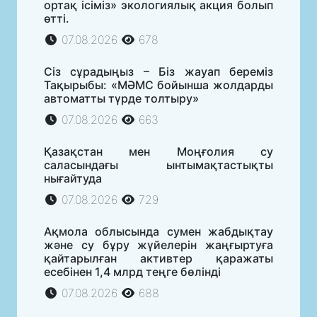
ортақ ісіміз» экологиялық акция болып
өтті.
07.08.2026
678
Сіз сұрадыңыз – Біз жауап береміз
Тақырыбы: «МӘМС бойынша жолдарды
автоматты түрде толтыру»
07.08.2026
663
Қазақстан мен Моңғолия су
саласындағы ынтымақтастықты
нығайтуда
07.08.2026
729
Ақмола облысында сумен жабдықтау
және су бұру жүйелерін жаңғыртуға
қайтарылған активтер қаражаты
есебінен 1,4 млрд теңге бөлінді
07.08.2026
688