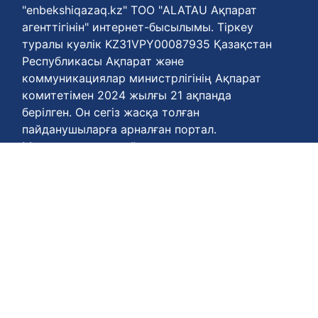
"enbekshiqazaq.kz" ТОО "ALATAU Ақпарат
агенттігінін" интернет-бысылымы. Тіркеу
туралы куәлік KZ31VPY00087935 Қазақстан
Республикасы Ақпарат және
коммуникациялар министрлігінің Ақпарат
комитетімен 2024 жылғы 21 ақпанда
берілген. Он сегіз жасқа толған
пайданушыларға арналған портал.
Материалдарды пайдалану шарттарына
сәйкес қайта басып шығаруға рұқсат
етіледі.
Біздің агенттігіңің телефон нөмері
+77778848811
Келісім шарттары :
https://enbekshiqazaq.kz/kz/terms-of-
payment.html
Қүпия келісімдері:
https://enbekshiqazaq.kz/kz/confidentiality.html
Қолдану ережелері: