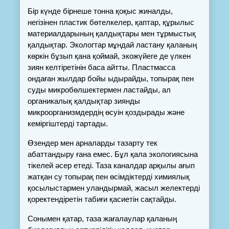
Бір күнде бірнеше тонна қоқыс жиналды, 
негізінен пластик бөтелкелер, қаптар, құрылыс 
материалдарының қалдықтары мен тұрмыстық 
қалдықтар. Экологтар мұндай ластану қаланың 
көркін бұзып қана қоймай, экожүйеге де үлкен 
зиян келтіретінін баса айтты. Пластмасса 
ондаған жылдар бойы ыдырайды, топырақ пен 
суды микробөлшектермен ластайды, ал 
органикалық қалдықтар зиянды 
микроорганизмдердің өсуін қоздырады және 
кеміргіштерді тартады.
Өзендер мен арналарды тазарту тек 
абаттандыру ғана емес. Бұл қала экологиясына 
тікелей әсер етеді. Таза каналдар арқылы ағып 
жатқан су топырақ пен өсімдіктерді химиялық 
қосылыстармен уландырмай, жасыл желектерді 
қоректендіретін табиғи қасиетін сақтайды.
Сонымен қатар, таза жағалаулар қаланың 