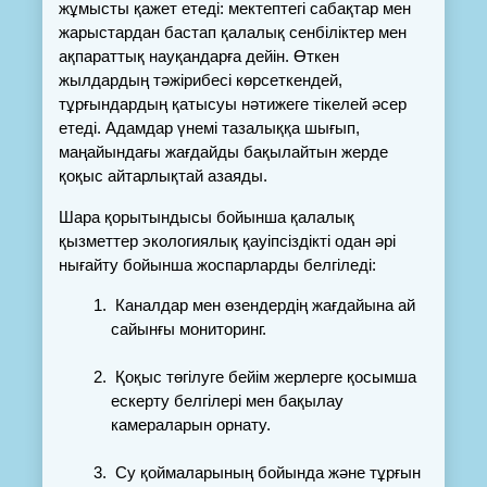
жұмысты қажет етеді: мектептегі сабақтар мен 
жарыстардан бастап қалалық сенбіліктер мен 
ақпараттық науқандарға дейін. Өткен 
жылдардың тәжірибесі көрсеткендей, 
тұрғындардың қатысуы нәтижеге тікелей әсер 
етеді. Адамдар үнемі тазалыққа шығып, 
маңайындағы жағдайды бақылайтын жерде 
қоқыс айтарлықтай азаяды.
Шара қорытындысы бойынша қалалық 
қызметтер экологиялық қауіпсіздікті одан әрі 
нығайту бойынша жоспарларды белгіледі:
Каналдар мен өзендердің жағдайына ай 
сайынғы мониторинг.
Қоқыс төгілуге бейім жерлерге қосымша 
ескерту белгілері мен бақылау 
камераларын орнату.
Су қоймаларының бойында және тұрғын 