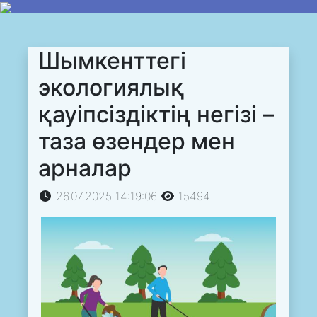
Шымкенттегі
экологиялық
қауіпсіздіктің негізі –
таза өзендер мен
арналар
26.07.2025 14:19:06
15494