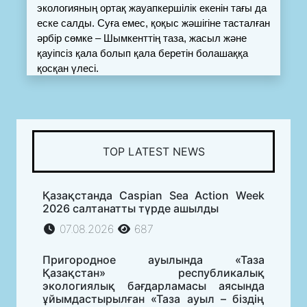
экологияның ортақ жауапкершілік екенін тағы да 
еске салды. Суға емес, қоқыс жәшігіне тасталған 
әрбір сөмке – Шымкенттің таза, жасыл және 
қауіпсіз қала болып қала беретін болашаққа 
қосқан үлесі.
TOP LATEST NEWS
Қазақстанда Caspian Sea Action Week
2026 салтанатты түрде ашылды
07.08.2026
687
Пригородное ауылында «Таза
Қазақстан» республикалық
экологиялық бағдарламасы аясында
ұйымдастырылған «Таза ауыл – біздің