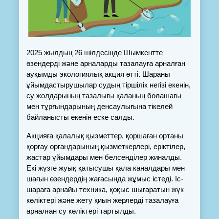
2025 жылдың 26 шілдесінде Шымкентте 
өзендерді және арналарды тазалауға арналған 
ауқымды экологиялық акция өтті. Шараны 
ұйымдастырушылар судың тіршілік негізі екенін, 
су жолдарының тазалығы қаланың болашағы 
мен тұрғындарының денсаулығына тікелей 
байланысты екенін еске салды.
Акцияға қалалық қызметтер, қоршаған ортаны 
қорғау органдарының қызметкерлері, еріктілер, 
жастар ұйымдары мен белсенділер жиналды. 
Екі жүзге жуық қатысушы қала каналдары мен 
шағын өзендердің жағасында жұмыс істеді. Іс-
шараға арнайы техника, қоқыс шығаратын жүк 
көліктері және жету қиын жерлерді тазалауға 
арналған су көліктері тартылды.