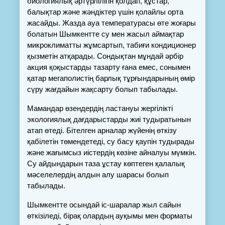
биологиялық әртүрлілігін қолдап, құстар, 
балықтар және жәндіктер үшін қолайлы орта 
жасайды. Жазда ауа температурасы өте жоғары 
болатын Шымкентте су мен жасыл аймақтар 
микроклиматты жұмсартып, табиғи кондиционер 
қызметін атқарады. Сондықтан мұндай әрбір 
акция қоқыстарды тазарту ғана емес, сонымен 
қатар мегаполистің барлық тұрғындарының өмір 
сүру жағдайын жақсарту болып табылады.
Мамандар өзендердің ластануы жергілікті 
экологиялық дағдарыстарды жиі тудыратынын 
атап өтеді. Бітелген арналар жүйенің өткізу 
қабілетін төмендетеді, су басу қаупін тудырады 
және жағымсыз иістердің көзіне айналуы мүмкін. 
Су айдындарын таза ұстау көптеген қалалық 
мәселелердің алдын алу шарасы болып 
табылады.
Шымкентте осындай іс-шаралар жыл сайын 
өткізіледі, бірақ олардың ауқымы мен форматы 