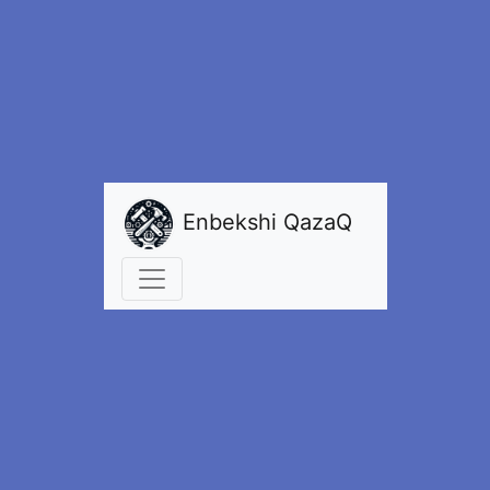
Enbekshi QazaQ