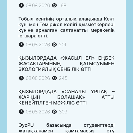
08.08.2026
198
Тобыл кентінің орталық алаңында Кент
күні мен Теміржол көлігі қызметкерлері
күніне арналған салтанатты мерекелік
іс-шара өтті.
08.08.2026
201
ҚЫЗЫЛОРДАДА «ЖАСЫЛ ЕЛ» ЕҢБЕК
ЖАСАҚТАРЫНЫҢ ҚАТЫСУЫМЕН
ЭКОЛОГИЯЛЫҚ СЕНБІЛІК ӨТТІ
08.08.2026
245
ҚЫЗЫЛОРДАДА «САНАЛЫ ҰРПАҚ –
ЖАРҚЫН БОЛАШАҚ» АТТЫ
КЕҢЕЙТІЛГЕН МӘЖІЛІС ӨТТІ
08.08.2026
303
QyzPU базасында студенттерді
жатақханамен қамтамасыз ету