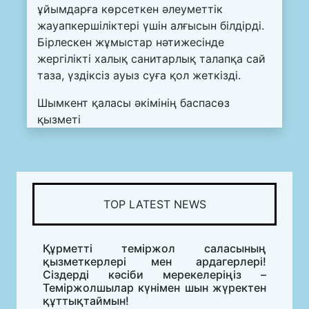
ұйымдарға көрсеткен әлеуметтік
жауапкершіліктері үшін алғысын білдірді.
Бірлескен жұмыстар нәтижесінде
жергілікті халық санитарлық талапқа сай
таза, үздіксіз ауыз суға қол жеткізді.
Шымкент қаласы әкімінің баспасөз
қызметі
TOP LATEST NEWS
Құрметті теміржол саласының
қызметкерлері мен ардагерлері!
Сіздерді кәсіби мерекелеріңіз –
Теміржолшылар күнімен шын жүректен
құттықтаймын!