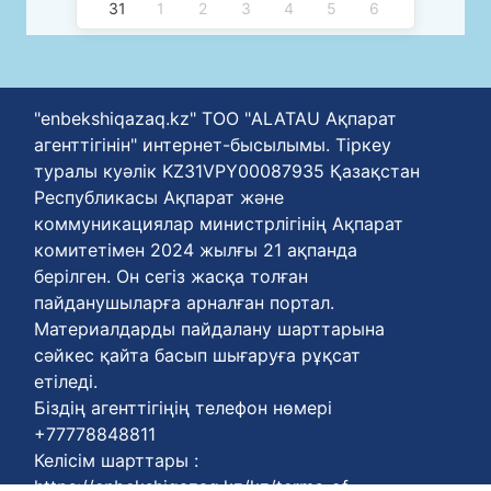
31
1
2
3
4
5
6
"enbekshiqazaq.kz" ТОО "ALATAU Ақпарат
агенттігінін" интернет-бысылымы. Тіркеу
туралы куәлік KZ31VPY00087935 Қазақстан
Республикасы Ақпарат және
коммуникациялар министрлігінің Ақпарат
комитетімен 2024 жылғы 21 ақпанда
берілген. Он сегіз жасқа толған
пайданушыларға арналған портал.
Материалдарды пайдалану шарттарына
сәйкес қайта басып шығаруға рұқсат
етіледі.
Біздің агенттігіңің телефон нөмері
+77778848811
Келісім шарттары :
https://enbekshiqazaq.kz/kz/terms-of-