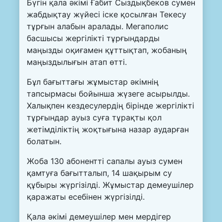
Бүгін қала әкімі Ғабит Сыздықбеков сумен
жабдықтау жүйесі іске қосылған Текесу
тұрғын алабын аралады. Мегаполис
басшысы жергілікті тұрғындарды
маңызды оқиғамен құттықтап, жобаның
маңыздылығын атап өтті.
Бұл бағыттағы жұмыстар әкімнің
тапсырмасы бойынша жүзеге асырылды.
Халықпен кездесулердің бірінде жергілікті
тұрғындар ауыз суға тұрақты қол
жетімділіктің жоқтығына назар аударған
болатын.
Жоба 130 абонентті сапалы ауыз сумен
қамтуға бағытталып, 14 шақырым су
құбыры жүргізілді. Жұмыстар демеушілер
қаражаты есебінен жүргізілді.
Қала әкімі демеушілер мен мердігер