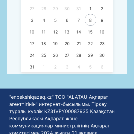
27
28
29
30
31
1
2
3
4
5
6
7
8
9
10
11
12
13
14
15
16
17
18
19
20
21
22
23
24
25
26
27
28
29
30
31
1
2
3
4
5
6
"enbekshiqazaq.kz" ТОО "ALATAU Ақпарат
агенттігінін" интернет-бысылымы. Тіркеу
туралы куәлік KZ31VPY00087935 Қазақстан
Республикасы Ақпарат және
коммуникациялар министрлігінің Ақпарат
комитетімен 2024 жылғы 21 ақпанда