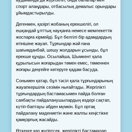
спорт алаңдары, отбасылық демалыс орындары 
ұйымдастырылды.
Дегенмен, қазіргі жобаның ерекшелігі, ол 
ешқандай ұлттық науқанға немесе мемлекеттік 
жоспарға кірмейді. Бұл белгілі бір адамдардың 
өтінішіне жауап. Тұрғындар жәй ғана 
шағымданбай, шешу жолдарын ұсынды, бұл 
ерекше құнды. Осылайша, Шымкент қала 
құрылысын жоғарыдан төмен емес, төменнен 
жоғары деңгейге көтеруге қадам басуда.
Сонымен қатар, бұл тәсіл қала тұрғындарының 
жауапкершілік сезімін нығайтады. Жергілікті 
тұрғындардың бастамасымен пайда болған 
саябақты пайдаланушылардың өздері сақтап, 
күтіп-баптауы әбден мүмкін. Бұл ортақ 
пайдалану мәдениетін және жалпы кеңістікке 
қамқорлық жасайды.
Өткенге көз жүгіртсек, жергілікті бастамалар 