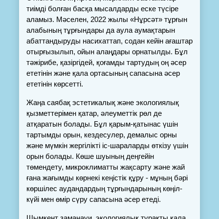
тиімді болған басқа мысалдарды еске түсіре 
аламыз. Мәселен, 2022 жылы «Нұрсәт» тұрғын 
алабының тұрғындары да аула аумақтарын 
абаттандыруды насихаттап, содан кейін ағаштар 
отырғызылып, ойын алаңдары орнатылды. Бұл 
тәжірибе, қазіргідей, қоғамды тартудың оң әсер 
ететінін және қала ортасының сапасына әсер 
ететінін көрсетті.
Жаңа саябақ эстетикалық және экологиялық 
қызметтерімен қатар, әлеуметтік рөл де 
атқаратын болады. Бұл қарым-қатынас үшін 
тартымды орын, кездесулер, демалыс орны 
және мүмкін жергілікті іс-шараларды өткізу үшін 
орын болады. Көше шуының деңгейін 
төмендету, микроклиматты жақсарту және жай 
ғана жағымды көрнекі кеңістік құру - мұның бәрі 
көршілес аудандардың тұрғындарының көңіл-
күйі мен өмір сүру сапасына әсер етеді.
Шымкент заманауи, экологиялық тұрақты қала 