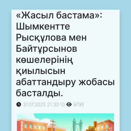
«Жасыл бастама»:
Шымкентте
Рысқұлова мен
Байтұрсынов
көшелерінің
қиылысын
абаттандыру жобасы
басталды.
31.07.2025 21:30:10
9795