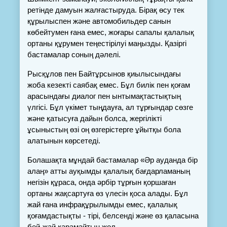
ретінде дамуын жалғастыруда. Бірақ өсу тек 
құрылыспен және автомобильдер санын 
көбейтумен ғана емес, жоғары сапалы қалалық 
ортаны құрумен теңестірілуі маңызды. Қазіргі 
бастамалар соның дәлелі.
Рысқұлов пен Байтұрсынов қиылысындағы 
жоба кезекті саябақ емес. Бұл билік пен қоғам 
арасындағы диалог пен ынтымақтастықтың 
үлгісі. Бұл үкімет тыңдауға, ал тұрғындар сөзге 
және қатысуға дайын болса, жергілікті 
ұсыныстың өзі оң өзгерістерге ұйытқы бола 
алатынын көрсетеді.
Болашақта мұндай бастамалар «Әр ауданда бір 
алаң» атты ауқымды қалалық бағдарламаның 
негізін құраса, онда әрбір тұрғын қоршаған 
ортаны жақсартуға өз үлесін қоса алады. Бұл 
жай ғана инфрақұрылымды емес, қалалық 
қоғамдастықты - тірі, белсенді және өз қаласына 
бей-жай қарамайтын жол.