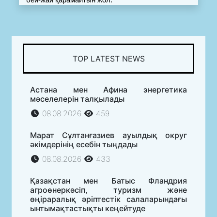
TOP LATEST NEWS
Астана мен Афина энергетика
мәселелерін талқылады
08.08.2026
459
Марат Сұлтанғазиев ауылдық округ
әкімдерінің есебін тыңдады
08.08.2026
433
Қазақстан мен Батыс Фландрия
агроөнеркәсіп, туризм және
өңіраралық әріптестік салаларындағы
ынтымақтастықты кеңейтуде