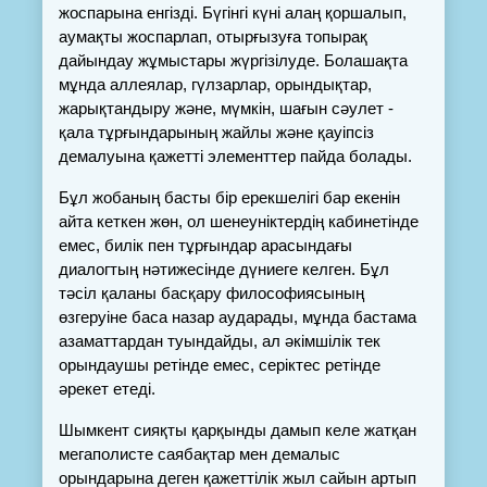
жоспарына енгізді. Бүгінгі күні алаң қоршалып, 
аумақты жоспарлап, отырғызуға топырақ 
дайындау жұмыстары жүргізілуде. Болашақта 
мұнда аллеялар, гүлзарлар, орындықтар, 
жарықтандыру және, мүмкін, шағын сәулет - 
қала тұрғындарының жайлы және қауіпсіз 
демалуына қажетті элементтер пайда болады.
Бұл жобаның басты бір ерекшелігі бар екенін 
айта кеткен жөн, ол шенеуніктердің кабинетінде 
емес, билік пен тұрғындар арасындағы 
диалогтың нәтижесінде дүниеге келген. Бұл 
тәсіл қаланы басқару философиясының 
өзгеруіне баса назар аударады, мұнда бастама 
азаматтардан туындайды, ал әкімшілік тек 
орындаушы ретінде емес, серіктес ретінде 
әрекет етеді.
Шымкент сияқты қарқынды дамып келе жатқан 
мегаполисте саябақтар мен демалыс 
орындарына деген қажеттілік жыл сайын артып 