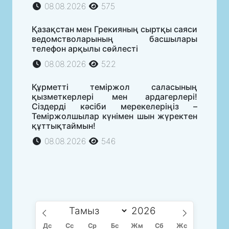
08.08.2026
575
Қазақстан мен Грекияның сыртқы саяси
ведомстволарының басшылары
телефон арқылы сөйлесті
08.08.2026
522
Құрметті теміржол саласының
қызметкерлері мен ардагерлері!
Сіздерді кәсіби мерекелеріңіз –
Теміржолшылар күнімен шын жүректен
құттықтаймын!
08.08.2026
546
Дс
Сc
Ср
Бс
Жм
Сб
Жс