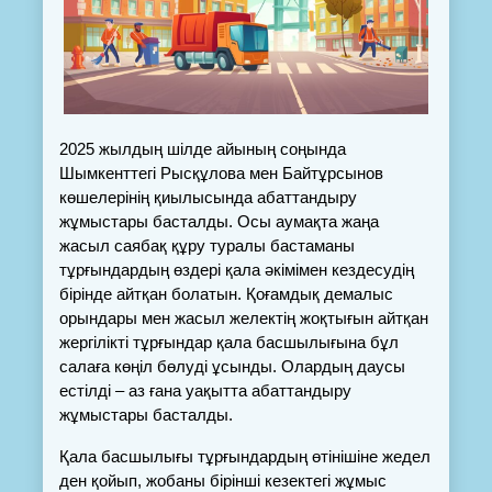
2025 жылдың шілде айының соңында 
Шымкенттегі Рысқұлова мен Байтұрсынов 
көшелерінің қиылысында абаттандыру 
жұмыстары басталды. Осы аумақта жаңа 
жасыл саябақ құру туралы бастаманы 
тұрғындардың өздері қала әкімімен кездесудің 
бірінде айтқан болатын. Қоғамдық демалыс 
орындары мен жасыл желектің жоқтығын айтқан 
жергілікті тұрғындар қала басшылығына бұл 
салаға көңіл бөлуді ұсынды. Олардың даусы 
естілді – аз ғана уақытта абаттандыру 
жұмыстары басталды.
Қала басшылығы тұрғындардың өтінішіне жедел 
ден қойып, жобаны бірінші кезектегі жұмыс 