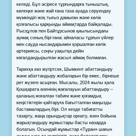
келеді. Бұл әсіресе тұрғындарға тыныштық, 
көлеңке және жай ғана таза ауада серуендеу 
мүмкіндігі жоқ тығыз дамыған және көлік 
қозғалысы қарқынды аймақтарда байқалады. 
Рысқұлов пен Байтұрсынов қиылысындағы 
аумақ соның бірі ғана: айналасы тұрғын үйлер 
мен сауда нысандарымен қоршалған көлік 
артериясы, соңғы уақытқа дейін 
көгалдандырылған жасыл аймақ болмаған.
Тарихқа көз жүгіртсек, Шымкент абаттандыру 
және абаттандыру жобаларын бір емес, бірнеше 
рет жүзеге асырған. Мысалы, 2024 жылы қала 
Қошқарата өзенінің жағалауын абаттандыру – 
қаланың жоғалған табиғи және қоғамдық 
кеңістіктерін қайтаруға бағытталған маңызды 
бастамалардың бірі. Ол кезде табиғатты 
тазарту, жаңа орындықтар орнату, өзен бойына 
жарықтандыру жұмыстары басты назарда 
болатын. Осындай жұмыстар «Тұран» шағын 
ауданында да жүргізіліп, онда балалар мен 