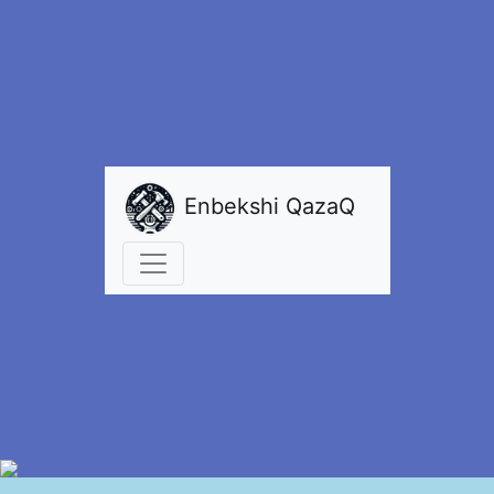
Enbekshi QazaQ