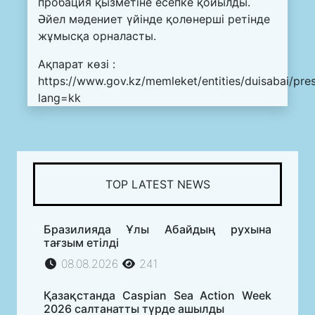
пробация қызметіне есепке қойылды.
Әйел мәдениет үйінде қолөнерші ретінде
жұмысқа орналасты.
Ақпарат көзі :
https://www.gov.kz/memleket/entities/duisabai/pre
lang=kk
TOP LATEST NEWS
Бразилияда Ұлы Абайдың рухына
тағзым етілді
08.08.2026
241
Қазақстанда Caspian Sea Action Week
2026 салтанатты түрде ашылды