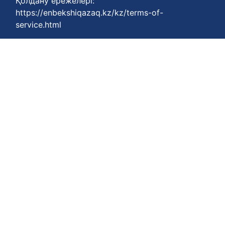
Қолдану ережелері:
https://enbekshiqazaq.kz/kz/terms-of-
service.html