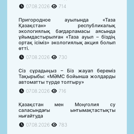
07.08.2026
714
Пригородное ауылында «Таза
Қазақстан» республикалық
экологиялық бағдарламасы аясында
ұйымдастырылған «Таза ауыл – біздің
ортақ ісіміз» экологиялық акция болып
өтті.
07.08.2026
730
Сіз сұрадыңыз – Біз жауап береміз
Тақырыбы: «МӘМС бойынша жолдарды
автоматты түрде толтыру»
07.08.2026
716
Қазақстан мен Моңғолия су
саласындағы ынтымақтастықты
нығайтуда
07.08.2026
783