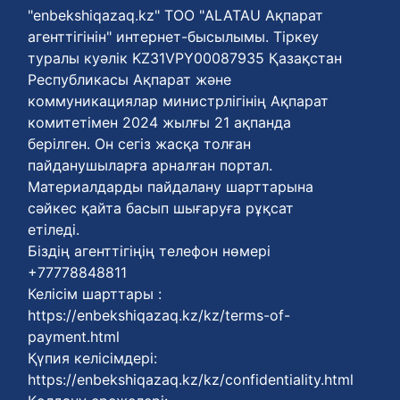
"enbekshiqazaq.kz" ТОО "ALATAU Ақпарат
агенттігінін" интернет-бысылымы. Тіркеу
туралы куәлік KZ31VPY00087935 Қазақстан
Республикасы Ақпарат және
коммуникациялар министрлігінің Ақпарат
комитетімен 2024 жылғы 21 ақпанда
берілген. Он сегіз жасқа толған
пайданушыларға арналған портал.
Материалдарды пайдалану шарттарына
сәйкес қайта басып шығаруға рұқсат
етіледі.
Біздің агенттігіңің телефон нөмері
+77778848811
Келісім шарттары :
https://enbekshiqazaq.kz/kz/terms-of-
payment.html
Қүпия келісімдері:
https://enbekshiqazaq.kz/kz/confidentiality.html