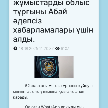
жұмыстарды облыс
тұрғыны Абай
әдепсіз
хабарламалары үшін
алды.
18.08.2025 11:20:37
9107
52 жастағы Аягөз тұрғыны күйеуін
сыныптасының қызына қызғанышпен
қарады.
Ол оған WhatsApp арқылы оны