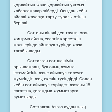
қорлайтын және қорлайтын ұятсыз
хабарламалар жіберді. Осыдан кейін
әйелді жауапқа тарту туралы өтініш
берілді.
Сот оны кінәлі деп тауып, оған
жиырма айлық есептік көрсеткіш
мөлшерінде айыппұл түрінде жаза
тағайындады.
Сотталған сот шешімін
орындамады, бұл оның жұмыс
істемейтінін және айыппұл төлеуге
мүмкіндігі жоқ екенін түсіндірді. Содан
кейін сот айыппұл түріндегі жазаны 18
сағаттық қоғамдық жұмыстарға
ауыстырды.
Сотталған Аягөз ауданының