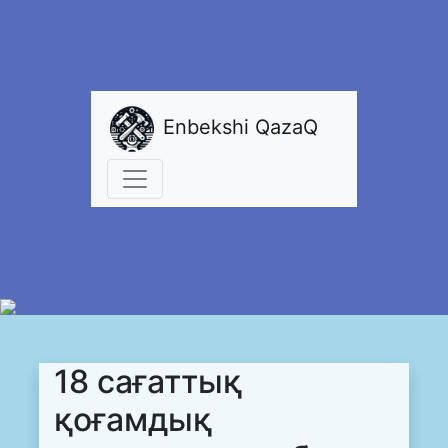
Enbekshi QazaQ
18 сағаттық
қоғамдық