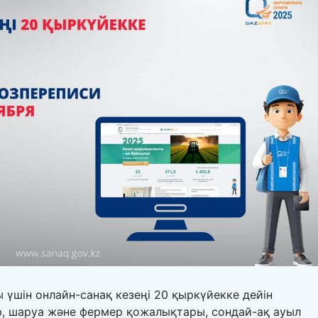
үшін онлайн-санақ кезеңі 20 қыркүйекке дейін
р, шаруа және фермер қожалықтары, сондай-ақ ауыл