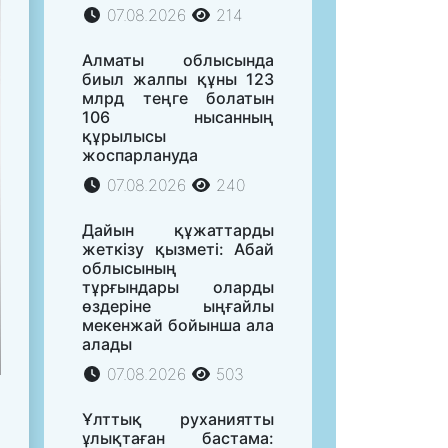
07.08.2026
214
Алматы облысында
биыл жалпы құны 123
млрд теңге болатын
106 нысанның
құрылысы
жоспарлануда
07.08.2026
240
Дайын құжаттарды
жеткізу қызметі: Абай
облысының
тұрғындары оларды
өздеріне ыңғайлы
мекенжай бойынша ала
алады
07.08.2026
503
Ұлттық руханиятты
ұлықтаған бастама: