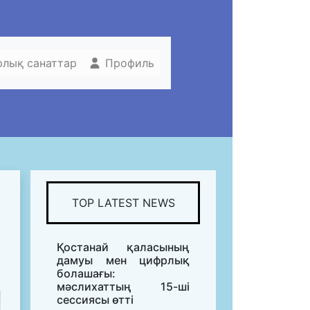
рлық санаттар
Профиль
TOP LATEST NEWS
Қостанай қаласының
дамуы мен цифрлық
болашағы:
мәслихаттың 15-ші
сессиясы өтті