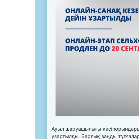
Ауыл шаруашылығы кәсіпорындары 
ұзартылды. Барлық заңды тұлғала