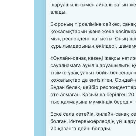
шаруашылығымен айналысатын жеке
алады.
Бюроның тіркеліміне сәйкес, сана
қожалықтарын және жеке кәсіпкерл
мың респондент қатысты. Оның іш
құрылымдарының өкілдері, шамам
«Онлайн-санақ кезеңі жақсы нәти
сауалнамаға ауыл шаруашылығы қ
тізімге ұзақ уақыт бойы белсенділі
қожалықтар да енгізілген. Сондай-
Бұдан бөлек, кейбір респондентт
өте алмаған. Қосымша берілген 2
тыс қалмауына мүмкіндік береді»,
Еске сала кетейік, онлайн-санақ к
болған. Интервьюерлердің үй шар
20 қазанға дейін болады.