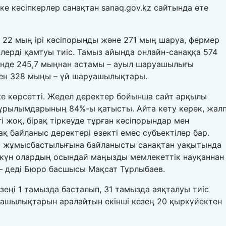
 кәсіпкерлер санақтан sanaq.gov.kz сайтында өте
қ 22 мың ірі кәсіпорынды және 271 мың шаруа, фермер
ерді қамтуы тиіс. Тамыз айында онлайн-санаққа 574
інде 245,7 мыңнан астамы – ауыл шаруашылығы
ен 328 мыңы – үй шаруашылықтары.
же көрсетті. Жедел деректер бойынша сайт арқылы
ұрылымдарының 84%-ы қатысты. Айта кету керек, жал
гі жоқ, бірақ тіркеуде тұрған кәсіпорындар мен
ақ байланыс деректері өзекті емес субъектілер бар.
ер жұмысбастылығына байланысты санақтан уақытында
0 күн олардың осындай маңызды мемлекеттік науқаннан
 – деді Бюро басшысы Мақсат Тұрлыбаев.
езеңі 1 тамызда басталып, 31 тамызда аяқталуы тиіс
уашылықтарын аралайтын екінші кезең 20 қыркүйектен