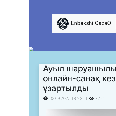
Enbekshi QazaQ
Ауыл шаруашылы
онлайн-санақ кез
ұзартылды
02.09.2025 18:23:51
7274