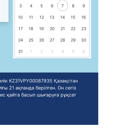
3
4
5
6
7
8
9
10
11
12
13
14
15
16
17
18
19
20
21
22
23
24
25
26
27
28
29
30
31
1
2
3
4
5
6
уәлік KZ31VPY00087935 Қазақстан
ы 21 ақпанда берілген. Он сегіз
ес қайта басып шығаруға рұқсат