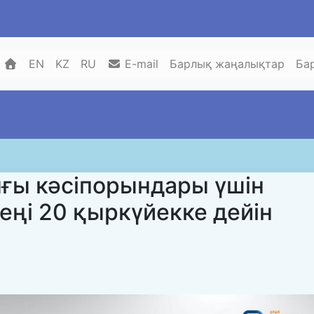
EN
KZ
RU
E-mail
Барлық жаңалықтар
Ба
ғы кәсіпорындары үшін
еңі 20 қыркүйекке дейін