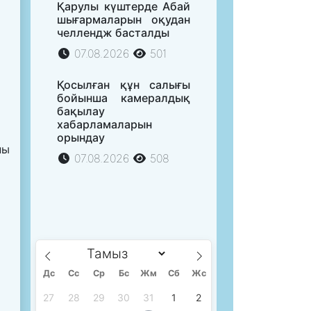
Қарулы күштерде Абай
шығармаларын оқудан
челлендж басталды
07.08.2026
501
Қосылған құн салығы
бойынша камералдық
бақылау
хабарламаларын
орындау
пы
07.08.2026
508
Дс
Сc
Ср
Бс
Жм
Сб
Жс
27
28
29
30
31
1
2