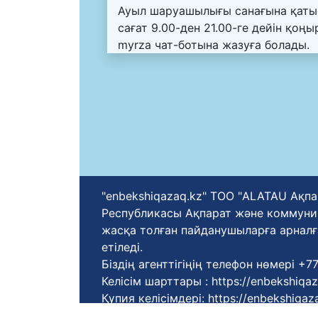
Ауыл шаруашылығы санағына қаты
сағат 9.00-ден 21.00-ге дейін қоң
myrza чат-ботына жазуға болады.
"enbekshiqazaq.kz" ТОО "ALATAU Ақпа
Республикасы Ақпарат және коммуника
жасқа толған пайданушыларға арналғ
етіледі.
Біздің агенттігіңің телефон нөмері +
Келісім шарттары :
https://enbekshiqa
Қүпия келісімдері:
https://enbekshiqaza
Қолдану ережелері:
https://enbekshiqa