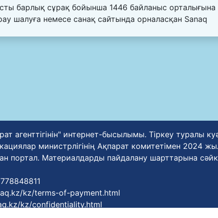
сты барлық сұрақ бойынша 1446 байланыс орталығына
ырау шалуға немесе санақ сайтында орналасқан Sanaq
рат агенттігінін" интернет-бысылымы. Тіркеу туралы к
циялар министрлігінің Ақпарат комитетімен 2024 жылғ
ан портал. Материалдарды пайдалану шарттарына сәйк
77778848811
zaq.kz/kz/terms-of-payment.html
q.kz/kz/confidentiality.html
zaq.kz/kz/terms-of-service.html