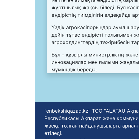
жұртшылық жақсы біледі. Бұл кәсі
өндірістің тиімділігін әлдеқайда а
Үздік агрокәсіпорындар ауыл шар
дейін тұтас өндірісті толығымен 
агрохолдингтердің тәжірибесін та
Бұл – құзырлы министрліктің жән
инновациялар мен ғылыми жаңалы
мүмкіндік береді».
"enbekshiqazaq.kz" ТОО "ALATAU Ақпа
Республикасы Ақпарат және коммуника
жасқа толған пайданушыларға арналғ
етіледі.