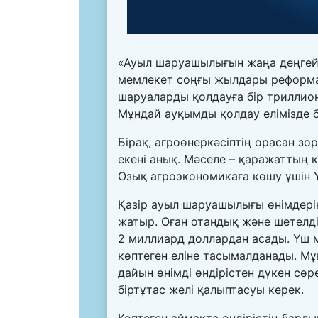
«Ауыл шаруашылығын жаңа деңгейге
мемлекет соңғы жылдары реформа 
шаруаларды қолдауға бір триллион
Мұндай ауқымды қолдау елімізде 
Бірақ, агроөнеркәсіптің орасан зо
екені анық. Мәселе – қаражаттың к
Озық агроэкономикаға көшу үшін 
Қазір ауыл шаруашылығы өнімдерін
жатыр. Оған отандық және шетелд
2 миллиард доллардан асады. Үш 
көптеген еліне тасымалданады. М
дайын өнімді өндірістен дүкен сөре
біртұтас желі қалыптасуы керек.
Көптеген аймақта өндірістің барл