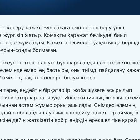
 көтеру қажет. Бұл салаға тың серпін беру үшін
жүргізіп жатыр. Қомақты қаражат бөлінуде, биыл
 теңге жұмсалды. Қажетті несиелер уақытында берілді
бұрын-соңды болмаған.
р әлеуетін толық ашуға бұл шаралардың әзірге жеткілікс
өлемінде емес, ең бастысы, оны тиімді пайдалану қаже
Үкіметтің нақты жоспары болуы керек.
 терең өңдейтін бірқатар ірі жоба жүзеге асырылып
ік инвесторлар қатысуда. Инвестицияның жалпы көлемі
мыңнан астам жұмыс орны ашылады. Өнімдер әлемнің
ұндай жобалардың ауқымын кеңейту қажет. Әр аймақта
сіне дейін жеткізетін әрбір өңірдің ерекшелігіне қарай
ық сатысын қамтитын үздік агрокәсіпорындар бар. Олар