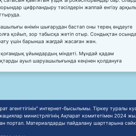
порындар цифрландыру тәсілдерін жаппай енгізу арқыл
рттыруда.
уашылығы өнімін шығарудан бастап оны терең өңдеуге
жолға қойып, зор табысқа жетіп отыр. Сондықтан осынд
рату үшін барынша жағдай жасаған жөн.
е қоғамдық ұйымдардың міндеті. Мұндай қадам
қтарды ауыл шаруашылығында кеңінен қолдануға
рат агенттігінін" интернет-бысылымы. Тіркеу туралы к
циялар министрлігінің Ақпарат комитетімен 2024 жылғ
ан портал. Материалдарды пайдалану шарттарына сәйк