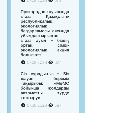
07.08.2026
613
Пригородное ауылында
«Таза Қазақстан»
республикалық
экологиялық
бағдарламасы аясында
ұйымдастырылған
«Таза ауыл – біздің
ортақ ісіміз»
экологиялық акция
болып өтті.
07.08.2026
624
Сіз сұрадыңыз – Біз
жауап береміз
Тақырыбы: «МӘМС
бойынша жолдарды
автоматты түрде
толтыру»
07.08.2026
587