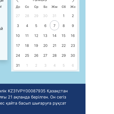
ы
Дс
Сc
Ср
Бс
Жм
Сб
Жс
27
28
29
30
31
1
2
3
4
5
6
7
8
9
ай
10
11
12
13
14
15
16
17
18
19
20
21
22
23
24
25
26
27
28
29
30
31
1
2
3
4
5
6
уәлік KZ31VPY00087935 Қазақстан
ы 21 ақпанда берілген. Он сегіз
ес қайта басып шығаруға рұқсат