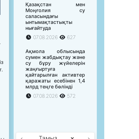
Қазақстан мен
Моңғолия су
саласындағы
ынтымақтастықты
нығайтуда
07.08.2026
627
.
Ақмола облысында
сумен жабдықтау және
із
су бұру жүйелерін
жаңғыртуға
т.
қайтарылған активтер
қаражаты есебінен 1,4
млрд теңге бөлінді
07.08.2026
572
ды