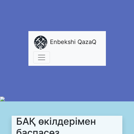
Enbekshi QazaQ
БАҚ өкілдерімен
баспасөз