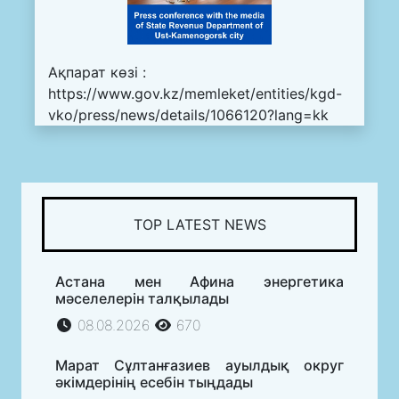
Ақпарат көзі :
https://www.gov.kz/memleket/entities/kgd-
vko/press/news/details/1066120?lang=kk
TOP LATEST NEWS
Астана мен Афина энергетика
мәселелерін талқылады
08.08.2026
670
Марат Сұлтанғазиев ауылдық округ
әкімдерінің есебін тыңдады