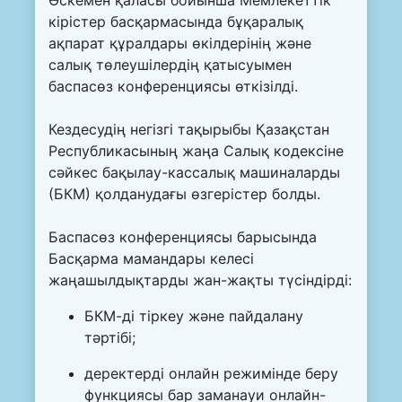
Өскемен қаласы бойынша Мемлекеттік
кірістер басқармасында бұқаралық
ақпарат құралдары өкілдерінің және
салық төлеушілердің қатысуымен
баспасөз конференциясы өткізілді.
Кездесудің негізгі тақырыбы Қазақстан
Республикасының жаңа Салық кодексіне
сәйкес бақылау-кассалық машиналарды
(БКМ) қолданудағы өзгерістер болды.
Баспасөз конференциясы барысында
Басқарма мамандары келесі
жаңашылдықтарды жан-жақты түсіндірді:
БКМ-ді тіркеу және пайдалану
тәртібі;
деректерді онлайн режимінде беру
функциясы бар заманауи онлайн-