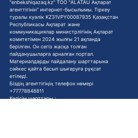
"enbekshiqazaq.kz" ТОО "ALATAU Ақпарат
агенттігінін" интернет-бысылымы. Тіркеу
туралы куәлік KZ31VPY00087935 Қазақстан
Республикасы Ақпарат және
коммуникациялар министрлігінің Ақпарат
комитетімен 2024 жылғы 21 ақпанда
берілген. Он сегіз жасқа толған
пайданушыларға арналған портал.
Материалдарды пайдалану шарттарына
сәйкес қайта басып шығаруға рұқсат
етіледі.
Біздің агенттігіңің телефон нөмері
+77778848811
Келісім шарттары :
https://enbekshiqazaq.kz/kz/terms-of-
payment.html
Қүпия келісімдері:
https://enbekshiqazaq.kz/kz/confidentiality.html
Қолдану ережелері: