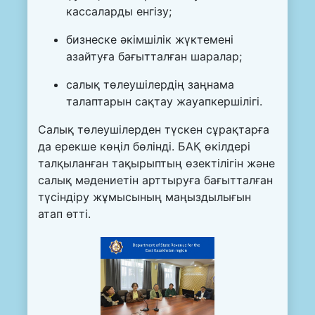
кассаларды енгізу;
бизнеске әкімшілік жүктемені
азайтуға бағытталған шаралар;
салық төлеушілердің заңнама
талаптарын сақтау жауапкершілігі.
Салық төлеушілерден түскен сұрақтарға
да ерекше көңіл бөлінді. БАҚ өкілдері
талқыланған тақырыптың өзектілігін және
салық мәдениетін арттыруға бағытталған
түсіндіру жұмысының маңыздылығын
атап өтті.