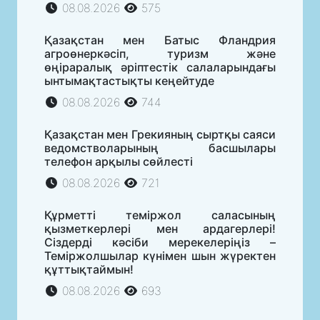
08.08.2026
575
Қазақстан мен Батыс Фландрия
агроөнеркәсіп, туризм және
өңіраралық әріптестік салаларындағы
ынтымақтастықты кеңейтуде
08.08.2026
744
Қазақстан мен Грекияның сыртқы саяси
ведомстволарының басшылары
телефон арқылы сөйлесті
08.08.2026
721
Құрметті теміржол саласының
қызметкерлері мен ардагерлері!
Сіздерді кәсіби мерекелеріңіз –
Теміржолшылар күнімен шын жүректен
құттықтаймын!
08.08.2026
693