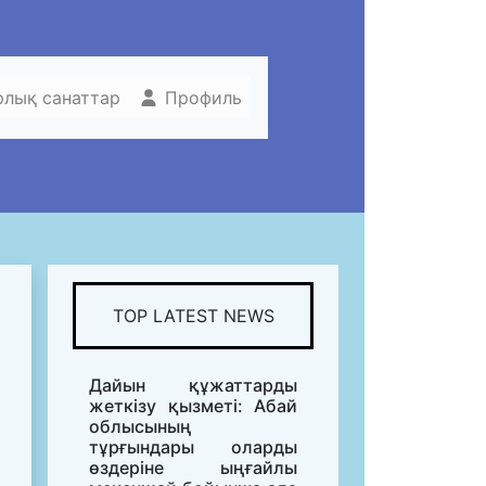
рлық санаттар
Профиль
TOP LATEST NEWS
Дайын құжаттарды
жеткізу қызметі: Абай
облысының
тұрғындары оларды
өздеріне ыңғайлы