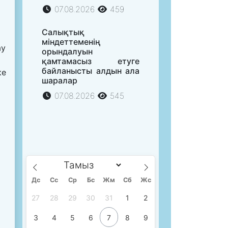
07.08.2026
459
Салықтық
міндеттеменің
ау
орындалуын
қамтамасыз етуге
байланысты алдын ала
ке
шаралар
07.08.2026
545
Дс
Сc
Ср
Бс
Жм
Сб
Жс
27
28
29
30
31
1
2
3
4
5
6
7
8
9