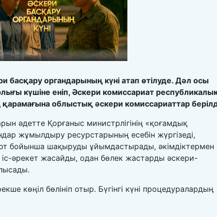
ери басқару органдарының күні атап өтілуде. Дәл осы
лығы күшіне еніп, Әскери комиссариат республикалы
 қарамағына облыстық әскери комиссариаттар берілд
арын әдетте Қорғаныс министрлігінің «қоғамдық
ндар жұмылдыру ресурстарының есебін жүргізеді,
арт бойынша шақыруды ұйымдастырады, әкімдіктермен
іс-әрекет жасайды, одан бөлек жастарды әскери-
лысады.
ше көңіл бөлініп отыр. Бүгінгі күні процедуралардың