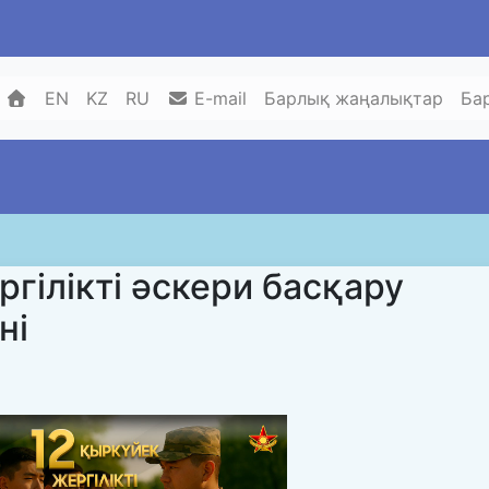
EN
KZ
RU
E-mail
Барлық жаңалықтар
Ба
ргілікті әскери басқару
ні