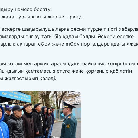
лдыру немесе босату;
жаңа тұрғылықты жеріне тіркеу.
п әскерге шақырылушыларға ресми түрде тиісті хабарл
амаларды енгізу тағы бір қадам болды. Әскери есепке
барлық ақпарат eGov және mGov порталдарындағы «же
ары қоғам мен армия арасындағы байланыс көпірі болып
йындығын қамтамасыз етуге және қорғаныс қабілетін
ы жалғастырып келеді.