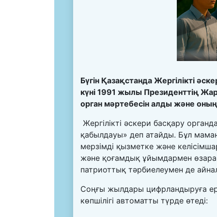
Бүгін Қазақстанда Жергілікті әск
күні 1991 жылы Президенттің Жар
орган мәртебесін алды және оның
Жергілікті әскери басқару органд
қабылдауы» деп атайды. Бұл мама
мерзімді қызметке және келісімш
және қоғамдық ұйымдармен өзара 
патриоттық тәрбиелеумен де айна
Соңғы жылдары цифрландыруға ерек
көпшілігі автоматты түрде өтеді: