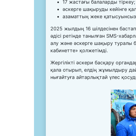
17 жастағы балаларды тіркеу;
әскерге шақыруды кейінге қа
азаматтың жеке қатысуынсыз 
2025 жылдың 16 шілдесінен баста
әдісі ретінде танылған SMS-хабарл
алу және әскерге шақыру туралы 
кабинетте» қолжетімді.
Жергілікті әскери басқару органд
қала отырып, елдің жұмылдыру да
нығайтуға айтарлықтай үлес қосуд