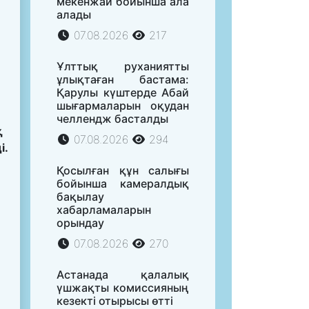
мекенжай бойынша ала
алады
07.08.2026
217
Ұлттық руханиятты
ұлықтаған бастама:
Қарулы күштерде Абай
шығармаларын оқудан
челлендж басталды
қ
07.08.2026
294
і.
Қосылған құн салығы
бойынша камералдық
бақылау
хабарламаларын
орындау
07.08.2026
270
Астанада қалалық
үшжақты комиссияның
кезекті отырысы өтті