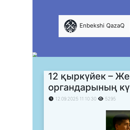
Enbekshi QazaQ
12 қыркүйек – Же
органдарының кү
12.09.2025 11:10:30
5295